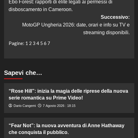
Ebo Forest: rapporti di élite legati ai permessi di
articolo
disboscamento in Cameroon.
Successivo:
MotoGP Ungheria 2026: date, orari e info su TV e
streaming disponibili.
Pagine:
1
2
3
4
5
6
7
Sapevi che…
“Rose Hill”: inizia la magia delle riprese della nuova
serie romantica su Prime Video!
Dario Cangemi
7 Agosto 2026 : 18:15
“Fear Not”: la nuova avventura di Anne Hathaway
che conquista il pubblico.