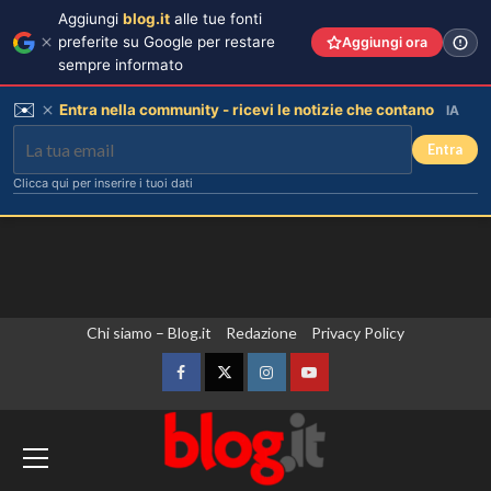
Aggiungi
blog.it
alle tue fonti
preferite su Google per restare
Aggiungi ora
sempre informato
✉️
Entra nella community - ricevi le notizie che contano
IA
Entra
Clicca qui per inserire i tuoi dati
Vai
Chi siamo – Blog.it
Redazione
Privacy Policy
al
contenuto
Facebook
Twitter
Instagram
YouTube