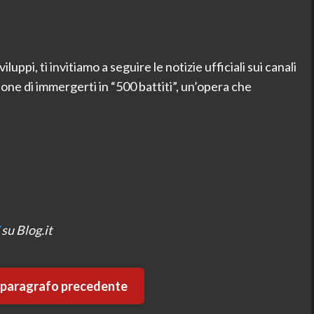
iluppi, ti invitiamo a seguire le notizie ufficiali sui canali
e di immergerti in “500 battiti”, un’opera che
su Blog.it
l paragrafo precedente