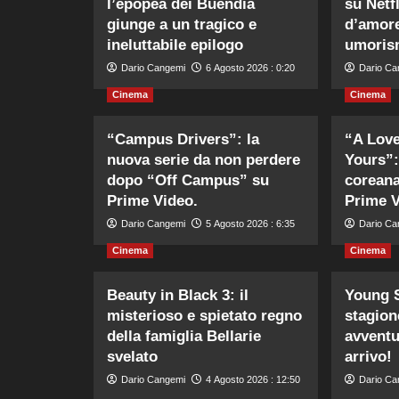
l’epopea dei Buendía
su Netfl
giunge a un tragico e
d’amore
ineluttabile epilogo
umoris
Dario Cangemi
6 Agosto 2026 : 0:20
Dario Ca
Cinema
Cinema
“Campus Drivers”: la
“A Love
nuova serie da non perdere
Yours”:
dopo “Off Campus” su
coreana
Prime Video.
Prime V
Dario Cangemi
5 Agosto 2026 : 6:35
Dario Ca
Cinema
Cinema
Beauty in Black 3: il
Young S
misterioso e spietato regno
stagione
della famiglia Bellarie
avventu
svelato
arrivo!
Dario Cangemi
4 Agosto 2026 : 12:50
Dario Ca