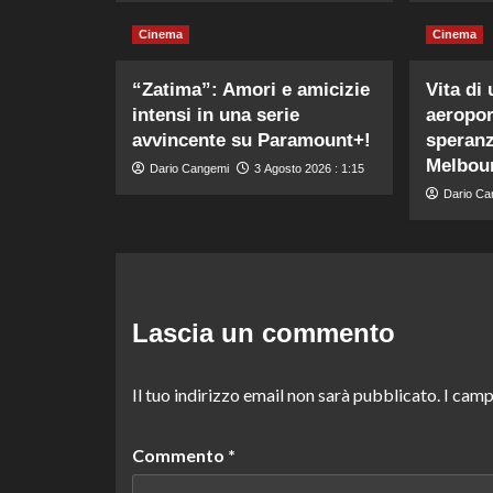
Cinema
Cinema
“Zatima”: Amori e amicizie
Vita di
intensi in una serie
aeropor
avvincente su Paramount+!
speranz
Melbou
Dario Cangemi
3 Agosto 2026 : 1:15
Dario Ca
Lascia un commento
Il tuo indirizzo email non sarà pubblicato.
I camp
Commento
*