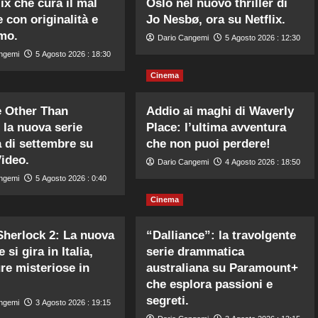
ix che cura il mal
Oslo nel nuovo thriller di
 con originalità e
Jo Nesbø, ora su Netflix.
mo.
Dario Cangemi
5 Agosto 2026 : 12:30
ngemi
5 Agosto 2026 : 18:30
Cinema
 Other Than
Addio ai maghi di Waverly
 la nuova serie
Place: l’ultima avventura
 di settembre su
che non puoi perdere!
ideo.
Dario Cangemi
4 Agosto 2026 : 18:50
ngemi
5 Agosto 2026 : 0:40
Cinema
herlock 2: La nuova
“Dalliance”: la travolgente
 si gira in Italia,
serie drammatica
re misteriose in
australiana su Paramount+
che esplora passioni e
segreti.
ngemi
3 Agosto 2026 : 19:15