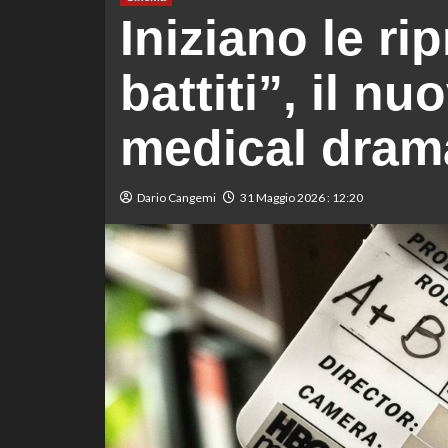
Iniziano le ri
battiti”, il n
medical drama
Dario Cangemi
31 Maggio 2026 : 12:20