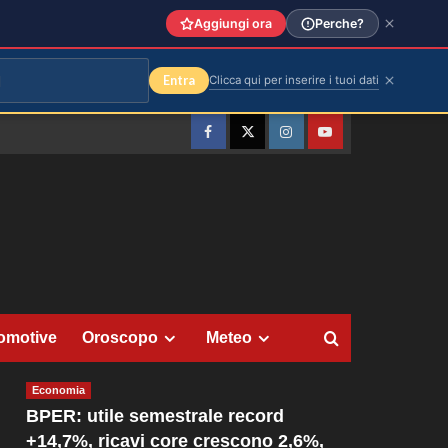
Aggiungi ora
Perche?
Entra
Clicca qui per inserire i tuoi dati
Facebook
Twitter
Instagram
YouTube
omotive
Oroscopo
Meteo
Economia
BPER: utile semestrale record
+14,7%, ricavi core crescono 2,6%,