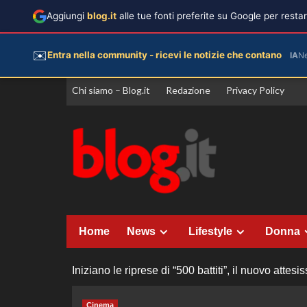
Aggiungi
blog.it
alle tue fonti preferite su Google per rest
✉️
Entra nella community - ricevi le notizie che contano
IA
N
Vai
Chi siamo – Blog.it
Redazione
Privacy Policy
al
contenuto
Home
News
Lifestyle
Donna
Iniziano le riprese di “500 battiti”, il nuovo atte
Cinema