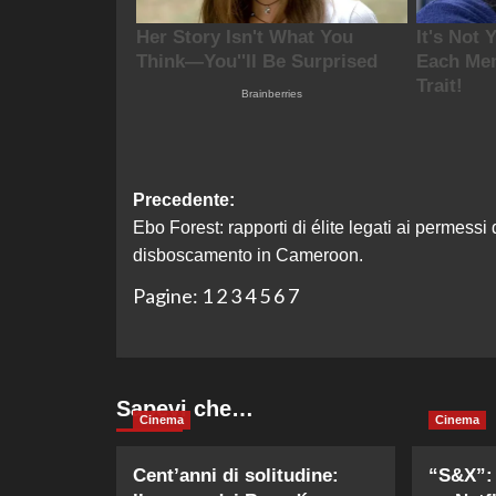
Navigazione
Precedente:
Ebo Forest: rapporti di élite legati ai permessi 
articolo
disboscamento in Cameroon.
Pagine:
1
2
3
4
5
6
7
Sapevi che…
Cinema
Cinema
Cent’anni di solitudine:
“S&X”: 