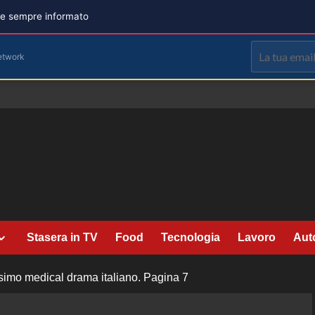
are sempre informato
etwork
Stasera in TV
Food
Tecnologia
Lavoro
Aut
sissimo medical drama italiano.
Pagina 7