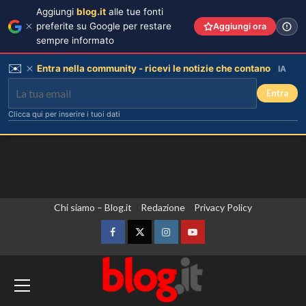
Aggiungi
blog.it
alle tue fonti
preferite su Google per restare
Aggiungi ora
sempre informato
✉️
Entra nella community - ricevi le notizie che contano
IA
Entra
Clicca qui per inserire i tuoi dati
Vai
Chi siamo – Blog.it
Redazione
Privacy Policy
al
contenuto
Facebook
Twitter
Instagram
YouTube