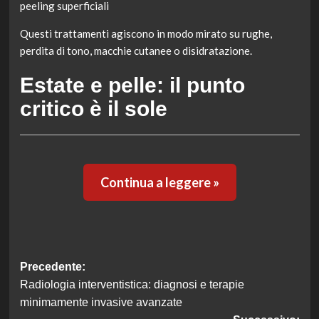
peeling superficiali
Questi trattamenti agiscono in modo mirato su rughe,
perdita di tono, macchie cutanee o disidratazione.
Estate e pelle: il punto
critico è il sole
Continua a leggere »
Navigazione
Precedente:
Radiologia interventistica: diagnosi e terapie
articolo
minimamente invasive avanzate