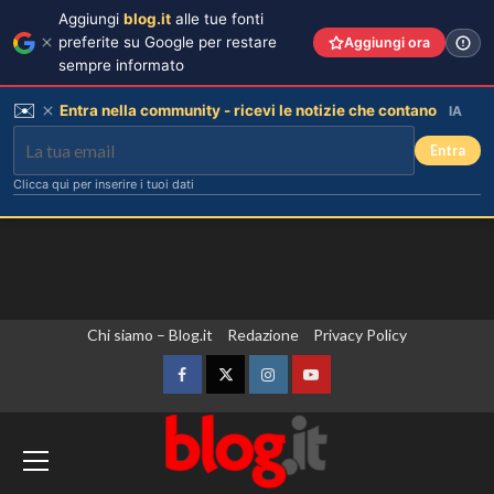
Aggiungi
blog.it
alle tue fonti
preferite su Google per restare
Aggiungi ora
sempre informato
✉️
Entra nella community - ricevi le notizie che contano
IA
Entra
Clicca qui per inserire i tuoi dati
Vai
Chi siamo – Blog.it
Redazione
Privacy Policy
al
contenuto
Facebook
Twitter
Instagram
YouTube