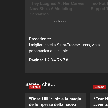
Navigazione
Precedente:
I migliori hotel a Saint-Tropez: lusso, vista
articolo
panoramica e ritiri unici.
Pagine:
1
2
3
4
5
6
7
8
Sapevi che…
Cinema
Cinema
“Rose Hill”: inizia la magia
“Fear N
delle riprese della nuova
avventu