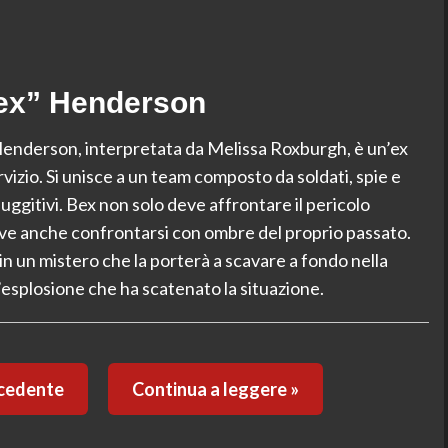
Bex” Henderson
Henderson, interpretata da Melissa Roxburgh, è un’ex
rvizio. Si unisce a un team composto da soldati, spie e
 fuggitivi. Bex non solo deve affrontare il pericolo
eve anche confrontarsi con ombre del proprio passato.
o in un mistero che la porterà a scavare a fondo nella
l’esplosione che ha scatenato la situazione.
ecedente
Continua a leggere »