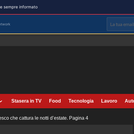
are sempre informato
etwork
Stasera in TV
Food
Tecnologia
Lavoro
Aut
iesco che cattura le notti d’estate.
Pagina 4