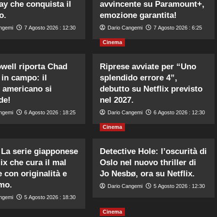
y che conquista il
avvincente su Paramount+,
o.
emozione garantita!
ngemi
7 Agosto 2026 : 12:30
Dario Cangemi
7 Agosto 2026 : 6:25
Cinema
well riporta Chad
Riprese avviate per “Uno
in campo: il
splendido errore 4”,
l americano si
debutto su Netflix previsto
de!
nel 2027.
ngemi
6 Agosto 2026 : 18:25
Dario Cangemi
6 Agosto 2026 : 12:30
Cinema
La serie giapponese
Detective Hole: l’oscurità di
ix che cura il mal
Oslo nel nuovo thriller di
 con originalità e
Jo Nesbø, ora su Netflix.
mo.
Dario Cangemi
5 Agosto 2026 : 12:30
ngemi
5 Agosto 2026 : 18:30
Cinema