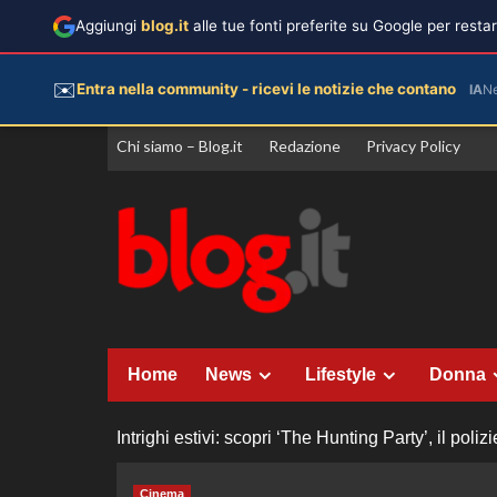
Aggiungi
blog.it
alle tue fonti preferite su Google per rest
✉️
Entra nella community - ricevi le notizie che contano
IA
N
Vai
Chi siamo – Blog.it
Redazione
Privacy Policy
al
contenuto
Home
News
Lifestyle
Donna
Intrighi estivi: scopri ‘The Hunting Party’, il poliz
Cinema