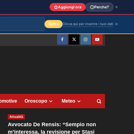
Aggiungi ora
Perche?
Entra
Clicca qui per inserire i tuoi dati
Facebook
Twitter
Instagram
YouTube
omotive
Oroscopo
Meteo
Attualità
Avvocato De Rensis: “Sempio non
m’interessa, la revisione per Stasi