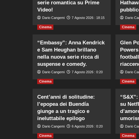
serie romantica su Prime
Hathawa
Video!
pubblic
Dario Cangemi
7 Agosto 2026 : 18:15
Dario Ca
Cinema
Cinema
“Embassy”: Anna Kendrick
Glen Po
e Sam Heughan brillano
Powers 
nella nuova serie ricca di
footbal
suspense e comedy.
riaccen
Dario Cangemi
7 Agosto 2026 : 0:20
Dario Ca
Cinema
Cinema
Cent’anni di solitudine:
“S&X”: 
l’epopea dei Buendía
su Netfl
giunge a un tragico e
d’amore
ineluttabile epilogo
umoris
Dario Cangemi
6 Agosto 2026 : 0:20
Dario Ca
Cinema
Cinema