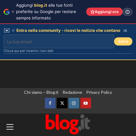
Aggiungi
blog.it
alle tue fonti
preferite su Google per restare
Aggiungi ora
sempre informato
✉️
Entra nella community - ricevi le notizie che contano
IA
Entra
Clicca qui per inserire i tuoi dati
Vai
Chi siamo – Blog.it
Redazione
Privacy Policy
al
contenuto
Facebook
Twitter
Instagram
YouTube