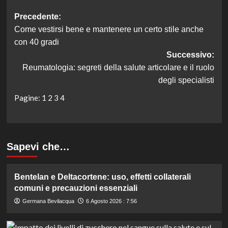
Navigazione
Precedente:
Come vestirsi bene e mantenere un certo stile anche
articolo
con 40 gradi
Successivo:
Reumatologia: segreti della salute articolare e il ruolo
degli specialisti
Pagine:
1
2
3
4
Sapevi che…
Bentelan e Deltacortene: uso, effetti collaterali
comuni e precauzioni essenziali
Germana Bevilacqua
6 Agosto 2026 : 7:56