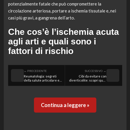
potenzialmente fatale che può compromettere la
circolazione arteriosa, portare a ischemia tissutale e, nei
casi più gravi, a gangrena dell’arto.
Che cos’è l’ischemia acuta
agli arti e quali sono i
fattori di rischio
← PRECEDENTE
SUCCESSIVO →
Reumatologia: segreti
Cibi da evitare con
della salute articolare e il
diverticolite: scopri quali
ruolo degli specialisti
alimenti possono farti
peggiorare
Continua a leggere »