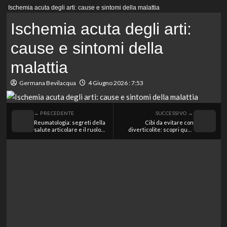
Menu
Ischemia acuta degli arti: cause e sintomi della malattia
principale
Ischemia acuta degli arti:
cause e sintomi della
malattia
Germana Bevilacqua
4 Giugno 2026 : 7:53
← PRECEDENTE
SUCCESSIVO →
Reumatologia: segreti della
Cibi da evitare con
salute articolare e il ruolo
diverticolite: scopri quali
degli specialisti
alimenti possono farti
peggiorare