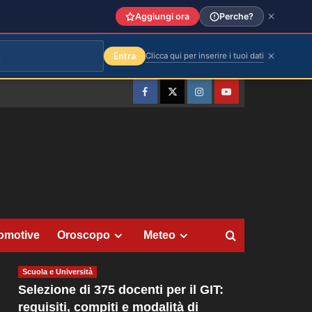
Aggiungi ora
Perche?
Entra
Clicca qui per inserire i tuoi dati
Facebook
Twitter
Instagram
YouTube
omotive
Oroscopo
Meteo
Scuola e Università
Selezione di 375 docenti per il GIT:
requisiti, compiti e modalità di