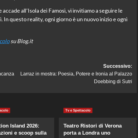
 accade all’Isola dei Famosi, vi invitiamo a seguire le
i. In questo reality, ogni giorno è un nuovo inizio e ogni
acolo
su Blog.it
Successivo:
ancanza
Larraz in mostra: Poesia, Potere e Ironia al Palazzo
Doebbing di Sutri
acolo
Tv e Spettacolo
ion Island 2026:
Teatro Ristori di Verona
azioni e scoop sulla
porta a Londra uno