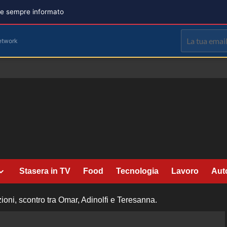
are sempre informato
etwork
Stasera in TV
Food
Tecnologia
Lavoro
Aut
zioni, scontro tra Omar, Adinolfi e Teresanna.