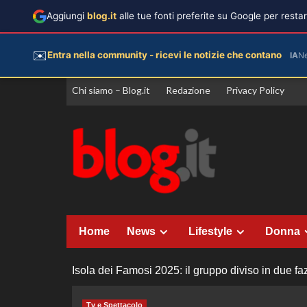
Aggiungi
blog.it
alle tue fonti preferite su Google per rest
✉️
Entra nella community - ricevi le notizie che contano
IA
N
Vai
Chi siamo – Blog.it
Redazione
Privacy Policy
al
contenuto
Home
News
Lifestyle
Donna
Isola dei Famosi 2025: il gruppo diviso in due fa
Tv e Spettacolo