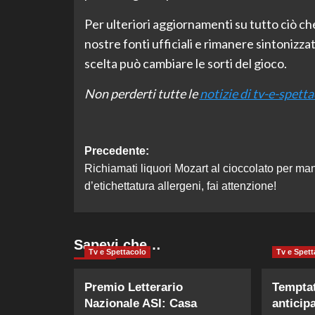
Per ulteriori aggiornamenti su tutto ciò che
nostre fonti ufficiali e rimanere sintonizzat
scelta può cambiare le sorti del gioco.
Non perderti tutte le
notizie di tv-e-spett
Navigazione
Precedente:
Richiamati liquori Mozart al cioccolato per m
articolo
d’etichettatura allergeni, fai attenzione!
Sapevi che…
Tv e Spettacolo
Tv e Spett
Premio Letterario
Temptat
Nazionale ASI: Casa
anticip