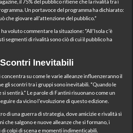
ine, il 75% del pubblico ritiene che la rivalità tra i
 programma. Un portavoce del programma ha dichiarato:
uò che giovare all’attenzione del pubblico.”
 ha voluto commentare la situazione: “All’Isola c’è
 segmenti di rivalità sono ciò di cui il pubblico ha
Scontri Inevitabili
si concentra su come le varie alleanze influenzeranno il
e gli scontri tra i gruppi sono inevitabili. “Quando le
 si sentirà.” Le parole di Fantini risuonano come un
guire da vicino l’evoluzione di questo edizione.
ro di una guerra di strategia, dove amicizie e rivalità si
i che salgono e nuove alleanze che si formano, i
 di colpi di scena e momenti indimenticabili.