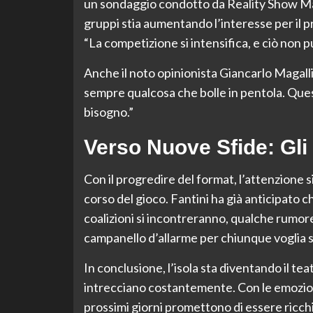
un sondaggio condotto da Reality Show Magaz
gruppi stia aumentando l’interesse per il
“La competizione si intensifica, e ciò non p
Anche il noto opinionista Giancarlo Magalli
sempre qualcosa che bolle in pentola. Questi
bisogno.”
Verso Nuove Sfide: Gli 
Con il progredire del format, l’attenzione 
corso del gioco. Fantini ha già anticipato ch
coalizioni si incontreranno, qualche rumore
campanello d’allarme per chiunque voglia se
In conclusione, l’isola sta diventando il teat
intrecciano costantemente. Con le emozion
prossimi giorni promettono di essere ricchi