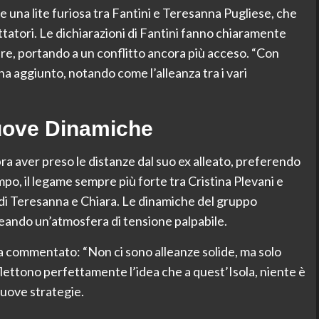
e una lite furiosa tra Fantini e Teresanna Pugliese, che
ettatori. Le dichiarazioni di Fantini fanno chiaramente
are, portando a un conflitto ancora più acceso. “Con
a aggiunto, notando come l’alleanza tra i vari
 Nuove Dinamiche
ra aver preso le distanze dal suo ex alleato, preferendo
po, il legame sempre più forte tra Cristina Plevani e
 di Teresanna e Chiara. Le dinamiche del gruppo
eando un’atmosfera di tensione palpabile.
a commentato: “Non ci sono alleanze solide, ma solo
flettono perfettamente l’idea che a quest’Isola, niente è
nuove strategie.