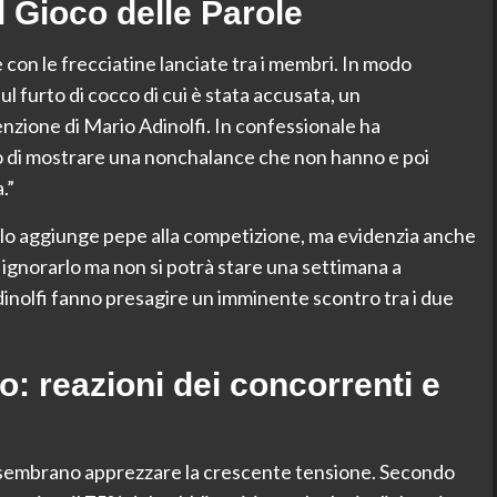
Il Gioco delle Parole
e con le frecciatine lanciate tra i membri. In modo
l furto di cocco di cui è stata accusata, un
zione di Mario Adinolfi. In confessionale ha
 di mostrare una nonchalance che non hanno e poi
.”
olo aggiunge pepe alla competizione, ma evidenzia anche
o ignorarlo ma non si potrà stare una settimana a
inolfi fanno presagire un imminente scontro tra i due
: reazioni dei concorrenti e
i sembrano apprezzare la crescente tensione. Secondo