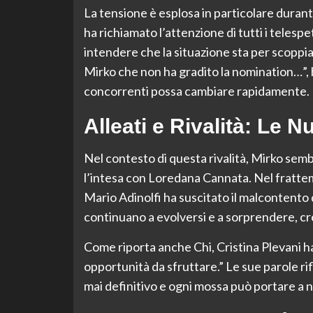
La tensione è esplosa in particolare durant
ha richiamato l’attenzione di tutti i telesp
intendere che la situazione sta per scoppi
Mirko che non ha gradito la nomination…”, h
concorrenti possa cambiare rapidamente.
Alleati e Rivalità: Le
Nel contesto di questa rivalità, Mirko semb
l’intesa con Loredana Cannata. Nel frattem
Mario Adinolfi ha suscitato il malcontento
continuano a evolversi e a sorprendere, cr
Come riporta anche Chi, Cristina Plevani h
opportunità da sfruttare.” Le sue parole ri
mai definitivo e ogni mossa può portare a 