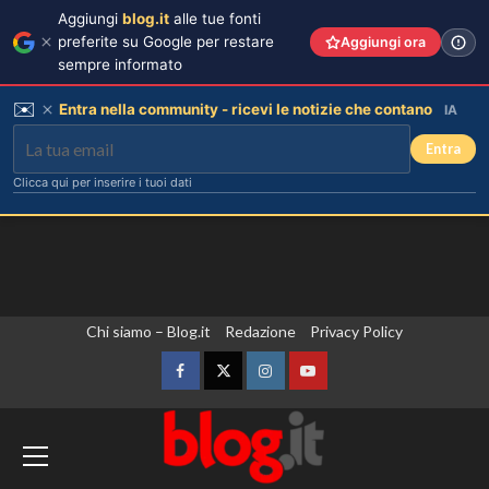
Aggiungi
blog.it
alle tue fonti
preferite su Google per restare
Aggiungi ora
sempre informato
✉️
Entra nella community - ricevi le notizie che contano
IA
Entra
Clicca qui per inserire i tuoi dati
Vai
Chi siamo – Blog.it
Redazione
Privacy Policy
al
contenuto
Facebook
Twitter
Instagram
YouTube