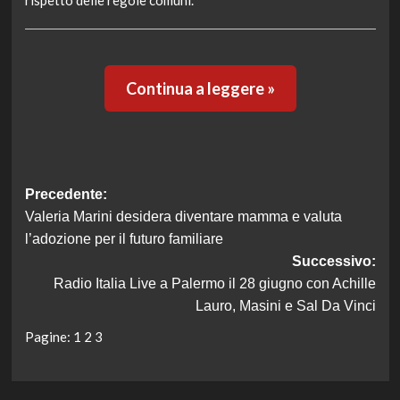
rispetto delle regole comuni.
Continua a leggere »
Navigazione
Precedente:
Valeria Marini desidera diventare mamma e valuta
articolo
l’adozione per il futuro familiare
Successivo:
Radio Italia Live a Palermo il 28 giugno con Achille
Lauro, Masini e Sal Da Vinci
Pagine:
1
2
3