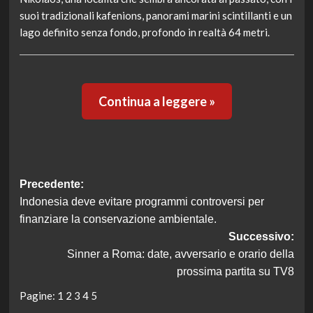
suoi tradizionali kafenions, panorami marini scintillanti e un
lago definito senza fondo, profondo in realtà 64 metri.
Continua a leggere »
Navigazione
Precedente:
Indonesia deve evitare programmi controversi per
articolo
finanziare la conservazione ambientale.
Successivo:
Sinner a Roma: date, avversario e orario della
prossima partita su TV8
Pagine:
1
2
3
4
5