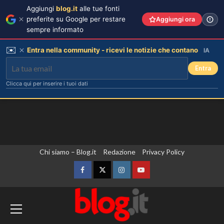
Aggiungi
blog.it
alle tue fonti
preferite su Google per restare
Aggiungi ora
sempre informato
✉️
Entra nella community - ricevi le notizie che contano
IA
Entra
Clicca qui per inserire i tuoi dati
Vai
Chi siamo – Blog.it
Redazione
Privacy Policy
al
contenuto
Facebook
Twitter
Instagram
YouTube