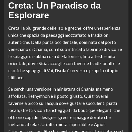
Creta: Un Paradiso da
Esplorare
Creta, la più grande delle isole greche, offre un’esperienza
unica che spazia da paesaggi mozzafiato a tradizioni
autentiche. Dalla punta occidentale, dominata dal porto
veneziano di Chania, con il suo intricato labirinto di vicoli e
le spiagge di sabbia rosa di Elafonissi, fino all’estremità
orientale, dove Sitia accoglie con taverne tradizionali e le
esotiche spiagge di Vai, l’isola è un vero e proprio rifugio
idilliaco.
Se cerchi una versione in miniatura di Chania, ma meno
affollata, Rethymnon è il posto giusto. Qui troverai
taverne a picco sull’acqua dove gustare succulenti piatti
locali, stretti vicoli fiancheggiati da boutique eleganti che
offrono capi dei designer greci, e spiagge dorate che
invitano al relax. Un’altra meta imperdibile è Agios
Nikolaos, una località che sembra ancorata al passato, con i