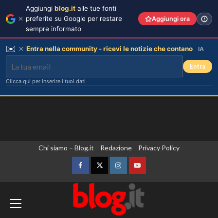
Aggiungi
blog.it
alle tue fonti
preferite su Google per restare
Aggiungi ora
sempre informato
✉️
Entra nella community - ricevi le notizie che contano
IA
Entra
Clicca qui per inserire i tuoi dati
Vai
Chi siamo – Blog.it
Redazione
Privacy Policy
al
contenuto
Facebook
Twitter
Instagram
YouTube