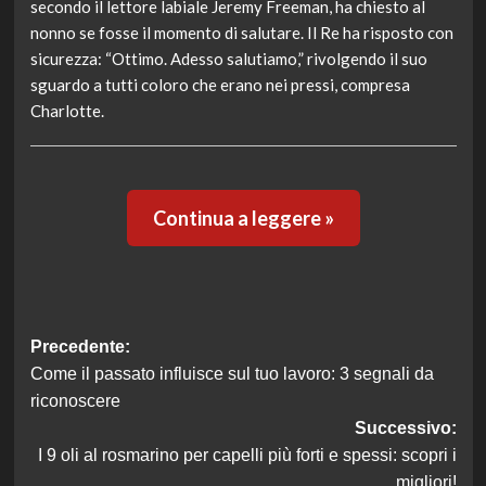
secondo il lettore labiale Jeremy Freeman, ha chiesto al
nonno se fosse il momento di salutare. Il Re ha risposto con
sicurezza: “Ottimo. Adesso salutiamo,” rivolgendo il suo
sguardo a tutti coloro che erano nei pressi, compresa
Charlotte.
Continua a leggere »
Navigazione
Precedente:
Come il passato influisce sul tuo lavoro: 3 segnali da
articolo
riconoscere
Successivo:
I 9 oli al rosmarino per capelli più forti e spessi: scopri i
migliori!