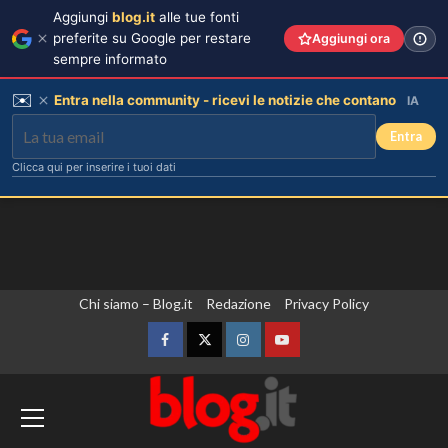
Aggiungi
blog.it
alle tue fonti
preferite su Google per restare
Aggiungi ora
sempre informato
✉️
Entra nella community - ricevi le notizie che contano
IA
Entra
Clicca qui per inserire i tuoi dati
Vai
Chi siamo – Blog.it
Redazione
Privacy Policy
al
contenuto
Facebook
Twitter
Instagram
YouTube