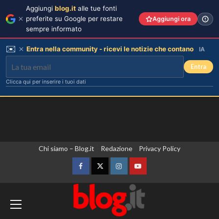
Aggiungi
blog.it
alle tue fonti
preferite su Google per restare
Aggiungi ora
sempre informato
✉️
Entra nella community - ricevi le notizie che contano
IA
Entra
Clicca qui per inserire i tuoi dati
Vai
Chi siamo – Blog.it
Redazione
Privacy Policy
al
contenuto
Facebook
Twitter
Instagram
YouTube