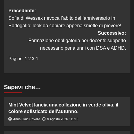
Navigazione
Precedente:
Sofia di Wessex rievoca l’abito dell’anniversario in
articolo
Portogallo: look da copiare appena smette di piovere!
Successivo:
Formazione obbligatoria per docenti: supporto
necessario per alunni con DSA e ADHD.
Pagine:
1
2
3
4
Sapevi che…
Mint Velvet lancia una collezione in verde oliva: il
colore sofisticato dell’autunno.
Anna Gaia Cavallo
8 Agosto 2026 : 11:15