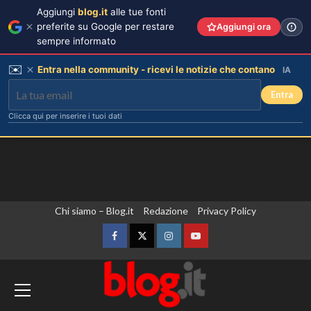
Aggiungi
blog.it
alle tue fonti
preferite su Google per restare
Aggiungi ora
sempre informato
✉️
Entra nella community - ricevi le notizie che contano
IA
Entra
Clicca qui per inserire i tuoi dati
Vai
Chi siamo – Blog.it
Redazione
Privacy Policy
al
contenuto
Facebook
Twitter
Instagram
YouTube