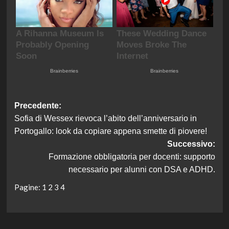
Navigazione
Precedente:
Sofia di Wessex rievoca l’abito dell’anniversario in
articolo
Portogallo: look da copiare appena smette di piovere!
Successivo:
Formazione obbligatoria per docenti: supporto
necessario per alunni con DSA e ADHD.
Pagine:
1
2
3
4