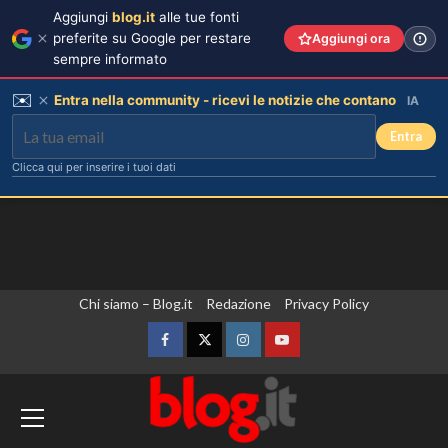
Aggiungi
blog.it
alle tue fonti
preferite su Google per restare
Aggiungi ora
sempre informato
✉️
Entra nella community - ricevi le notizie che contano
IA
Entra
Clicca qui per inserire i tuoi dati
Vai
Chi siamo – Blog.it
Redazione
Privacy Policy
al
contenuto
Facebook
Twitter
Instagram
YouTube