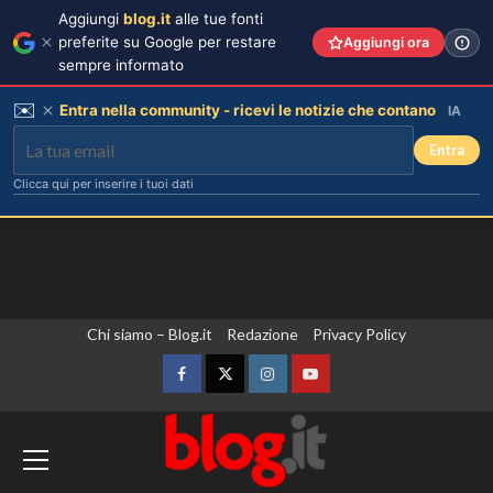
Aggiungi
blog.it
alle tue fonti
preferite su Google per restare
Aggiungi ora
sempre informato
✉️
Entra nella community - ricevi le notizie che contano
IA
Entra
Clicca qui per inserire i tuoi dati
Vai
Chi siamo – Blog.it
Redazione
Privacy Policy
al
contenuto
Facebook
Twitter
Instagram
YouTube