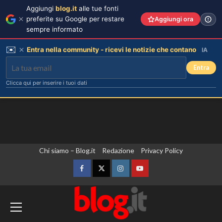
Aggiungi
blog.it
alle tue fonti
preferite su Google per restare
Aggiungi ora
sempre informato
✉️
Entra nella community - ricevi le notizie che contano
IA
Entra
Clicca qui per inserire i tuoi dati
Vai
Chi siamo – Blog.it
Redazione
Privacy Policy
al
contenuto
Facebook
Twitter
Instagram
YouTube