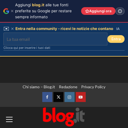
Aggiungi
blog.it
alle tue fonti
preferite su Google per restare
Aggiungi ora
sempre informato
✉️
Entra nella community - ricevi le notizie che contano
IA
Entra
Clicca qui per inserire i tuoi dati
Vai
Chi siamo – Blog.it
Redazione
Privacy Policy
al
contenuto
Facebook
Twitter
Instagram
YouTube