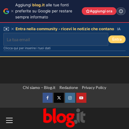
Aggiungi
blog.it
alle tue fonti
preferite su Google per restare
Aggiungi ora
sempre informato
✉️
Entra nella community - ricevi le notizie che contano
IA
Entra
Clicca qui per inserire i tuoi dati
Vai
Chi siamo – Blog.it
Redazione
Privacy Policy
al
contenuto
Facebook
Twitter
Instagram
YouTube