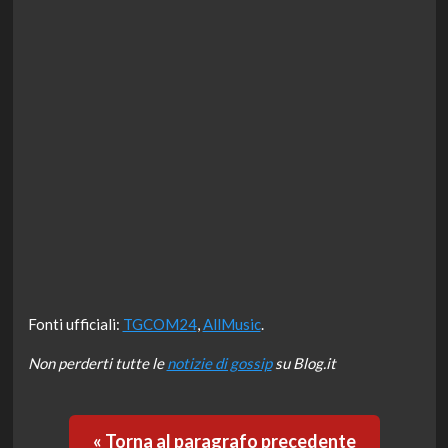
Fonti ufficiali:
TGCOM24
,
AllMusic
.
Non perderti tutte le
notizie di gossip
su Blog.it
« Torna al paragrafo precedente