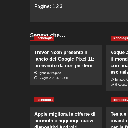
Pagine:
1
2
3
Sapevi che…
Tecnologia
Tecnologi
Trevor Noah presenta il
Vogue 
lancio del Google Pixel 11:
il mond
un evento da non perdere!
con una
esclusi
Ignazio Aragona
6 Agosto 2026 : 23:40
Ignazio 
6 Agosto
Tecnologia
Tecnologi
Apple migliora le offerte di
Tesla e
permuta e aggiunge nuovi
investi
dispositivi Android.
per la f