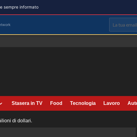
are sempre informato
etwork
Stasera in TV
Food
Tecnologia
Lavoro
Aut
ioni di dollari.