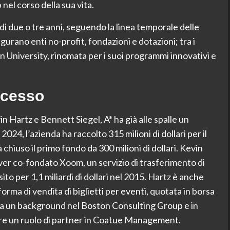
nel corso della sua vita.
 di due o tre anni, seguendo la linea temporale delle
igurano enti no-profit, fondazioni e dotazioni; tra i
n University, rinomata per i suoi programmi innovativi e
ccesso
n Hartz e Bennett Siegel, A* ha già alle spalle un
024, l’azienda ha raccolto 315 milioni di dollari per il
iuso il primo fondo da 300 milioni di dollari. Kevin
ver co-fondato Xoom, un servizio di trasferimento di
to per 1,1 miliardi di dollari nel 2015. Hartz è anche
orma di vendita di biglietti per eventi, quotata in borsa
 ha un background nel Boston Consulting Group e in
ire un ruolo di partner in Coatue Management.