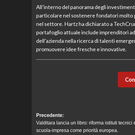
All’interno del panorama degli investimenti,
particolare nel sostenere fondatori molto 
nel settore. Hartz ha dichiarato a TechCru
portafoglio attuale include imprenditori a
dell’azienda nella ricerca di talenti emerge
promuovere idee fresche e innovative.
Cont
Navigazione
Precedente:
Valditara lancia un libro: riforma istituti tecnici 
articolo
scuola-impresa come priorità europea.