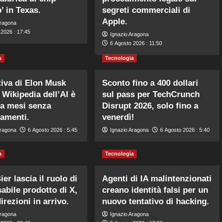
’ in Texas.
segreti commerciali di
Apple.
Aragona
 2026 : 17:45
Ignazio Aragona
6 Agosto 2026 : 11:50
a
Tecnologia
ativa di Elon Musk
Sconto fino a 400 dollari
 Wikipedia dell’AI è
sul pass per TechCrunch
a mesi senza
Disrupt 2026, solo fino a
amenti.
venerdì!
Aragona
6 Agosto 2026 : 5:45
Ignazio Aragona
6 Agosto 2026 : 5:40
a
Tecnologia
ier lascia il ruolo di
Agenti di IA malintenzionati
abile prodotto di X,
creano identità falsi per un
irezioni in arrivo.
nuovo tentativo di hacking.
Aragona
Ignazio Aragona