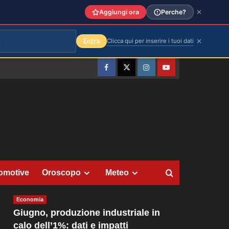
Aggiungi ora
Perche?
Entra
Clicca qui per inserire i tuoi dati
Facebook
Twitter
Instagram
YouTube
omotive
Oroscopo
Meteo
Economia
Giugno, produzione industriale in
calo dell’1%: dati e impatti