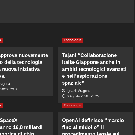
a
Tecnologia
approva nuovamente
Tajani “Collaborazione
o della tecnologia
Italia-Giappone anche in
 nuova iniziativa
ambiti tecnologici avanzati
va.
e nell’esplorazione
spaziale”
Aragona
 2026 : 23:35
Ignazio Aragona
6 Agosto 2026 : 20:25
a
Tecnologia
 SpaceX
OpenAI definisce “marcio
ranno 16,8 miliardi
fino al midollo” il
abbrica di chip
procedimento legale sui