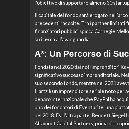
l’obiettivo di supportare almeno 30 startup 
Il capitale del fondo sarà erogato nell’arco
precedenti raccolte. Tra i partner limitati f
finanziatori pubblici spicca Carnegie Mello
la ricerca all’avanguardia.
A*: Un Percorso di Su
Fondata nel 2020 dai noti imprenditori Kevi
significativo successo imprenditoriale. Nel 2
suo secondo fondo, mentre nel 2021 aveva ch
Hartz è un imprenditore seriale noto per a
denaro internazionale che PayPal ha acquisi
uno dei fondatori di Eventbrite, una piattaf
nel 2018. Dall’altra parte, Bennett Siegel
Altamont Capital Partners, prima di ricopr