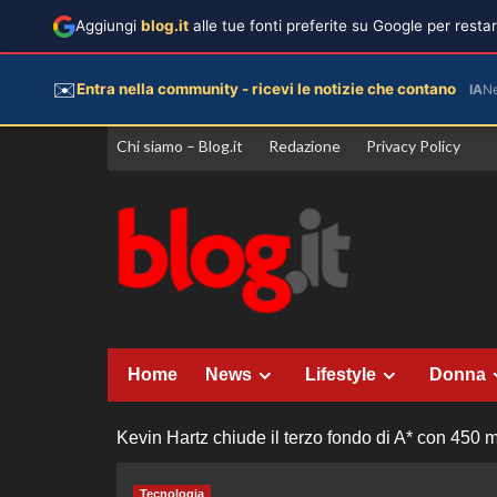
Aggiungi
blog.it
alle tue fonti preferite su Google per rest
✉️
Entra nella community - ricevi le notizie che contano
IA
N
Vai
Chi siamo – Blog.it
Redazione
Privacy Policy
al
contenuto
Home
News
Lifestyle
Donna
Kevin Hartz chiude il terzo fondo di A* con 450 mil
Tecnologia