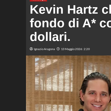
Kevin Hartz ch
fondo di A* c
dollari.
Ignazio Aragona
13 Maggio 2026 : 2:20