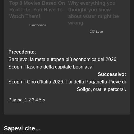
Navigazione
Precedente:
Sarajevo: la meta europea più economica del 2026.
articolo
Scopri il fascino della capitale bosniaca!
Successivo:
Scopri il Giro d’Italia 2026: Fai della Paganella-Pieve di
Soligo, orari e percorsi.
Pagine:
1
2
3
4
5
6
Sapevi che…