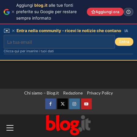
Aggiungi
blog.it
alle tue fonti
preferite su Google per restare
Aggiungi ora
sempre informato
✉️
Entra nella community - ricevi le notizie che contano
IA
Entra
Clicca qui per inserire i tuoi dati
Vai
Chi siamo – Blog.it
Redazione
Privacy Policy
al
contenuto
Facebook
Twitter
Instagram
YouTube