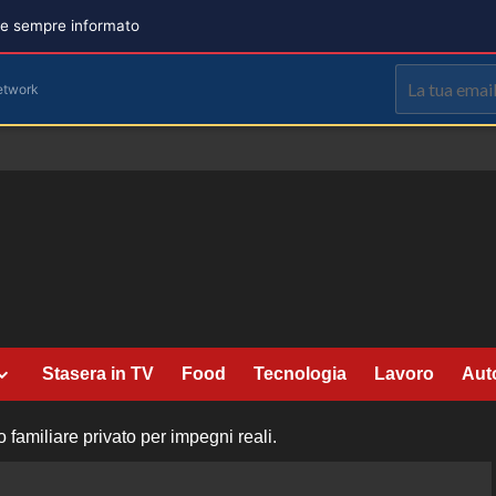
are sempre informato
etwork
Stasera in TV
Food
Tecnologia
Lavoro
Aut
amiliare privato per impegni reali.