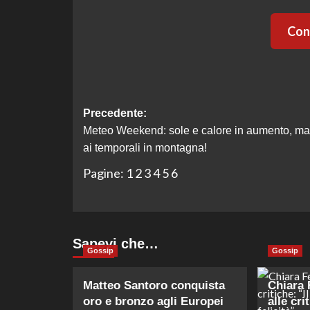
Cont
Navigazione
Precedente:
Meteo Weekend: sole e calore in aumento, ma 
articolo
ai temporali in montagna!
Pagine:
1
2
3
4
5
6
Sapevi che…
Gossip
Gossip
Matteo Santoro conquista
Chiara 
oro e bronzo agli Europei
alle cri