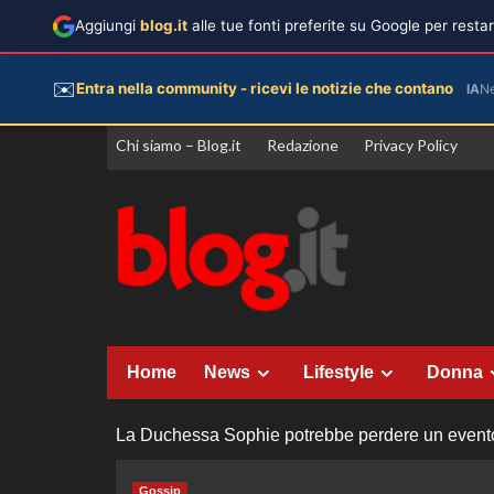
Aggiungi
blog.it
alle tue fonti preferite su Google per rest
✉️
Entra nella community - ricevi le notizie che contano
IA
N
Vai
Chi siamo – Blog.it
Redazione
Privacy Policy
al
contenuto
Home
News
Lifestyle
Donna
La Duchessa Sophie potrebbe perdere un evento f
Gossip