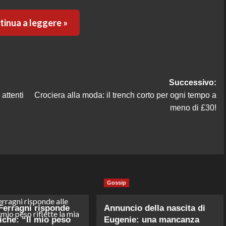
inua a leggere »
Successivo:
attenti
Crociera alla moda: il trench corto per ogni tempo a
meno di £30!
Gossip
Ferragni risponde
Annuncio della nascita di
tiche: “Il mio peso
Eugenie: una mancanza