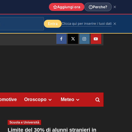
Aggiungi ora
Perche?
Entra
Clicca qui per inserire i tuoi dati
Facebook
Twitter
Instagram
YouTube
omotive
Oroscopo
Meteo
Scuola e Università
Limite del 30% di alunni stranieri in