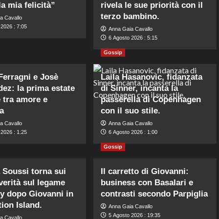
 la mia felicità”
rivela le sue priorità con il
terzo bambino.
a Cavallo
2026 : 7:05
Anna Gaia Cavallo
6 Agosto 2026 : 5:15
Gossip
Ferragni e Josè
Laila Hasanovic, fidanzata
ez: la prima estate
di Sinner, incanta la
 tra amore e
passerella di Copenhagen
ta
con il suo stile.
a Cavallo
Anna Gaia Cavallo
2026 : 1:25
6 Agosto 2026 : 1:00
Gossip
 Soussi torna sui
Il carretto di Giovanni:
 verità sul legame
business con Basalari e
y dopo Giovanni in
contrasti secondo Parpiglia
ion Island.
Anna Gaia Cavallo
5 Agosto 2026 : 19:35
a Cavallo