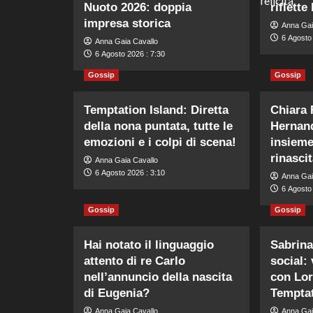
Nuoto 2026: doppia
riflette
impresa storica
Anna Gai
6 Agosto 
Anna Gaia Cavallo
6 Agosto 2026 : 7:30
Gossip
Gossip
Temptation Island: Diretta
Chiara 
della nona puntata, tutte le
Hernand
emozioni e i colpi di scena!
insieme
rinasci
Anna Gaia Cavallo
6 Agosto 2026 : 3:10
Anna Gai
6 Agosto 
Gossip
Gossip
Hai notato il linguaggio
Sabrina
attento di re Carlo
social:
nell’annuncio della nascita
con Lor
di Eugenia?
Temptat
Anna Gaia Cavallo
Anna Gai