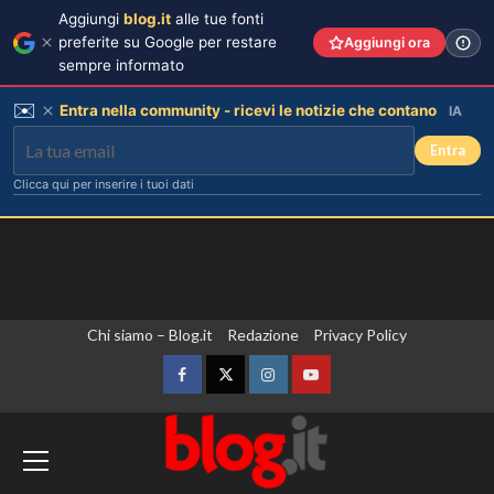
Aggiungi
blog.it
alle tue fonti
preferite su Google per restare
Aggiungi ora
sempre informato
✉️
Entra nella community - ricevi le notizie che contano
IA
Entra
Clicca qui per inserire i tuoi dati
Vai
Chi siamo – Blog.it
Redazione
Privacy Policy
al
contenuto
Facebook
Twitter
Instagram
YouTube