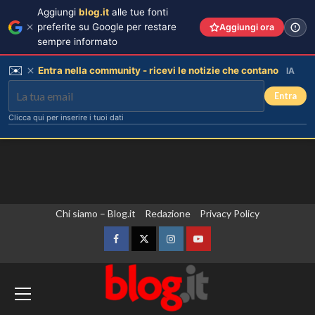
Aggiungi
blog.it
alle tue fonti
preferite su Google per restare
Aggiungi ora
sempre informato
✉️
Entra nella community - ricevi le notizie che contano
IA
Entra
Clicca qui per inserire i tuoi dati
Vai
Chi siamo – Blog.it
Redazione
Privacy Policy
al
contenuto
Facebook
Twitter
Instagram
YouTube