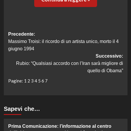
Navigazione
Precedente:
Massimo Troisi: il ricordo di un artista unico, morto il 4
articolo
giugno 1994
Successivo:
Rubio: “Qualsiasi accordo con l’Iran sarà migliore di
quello di Obama”
Pagine:
1
2
3
4
5
6
7
Sapevi che…
Prima Comunicazione: l’informazione al centro