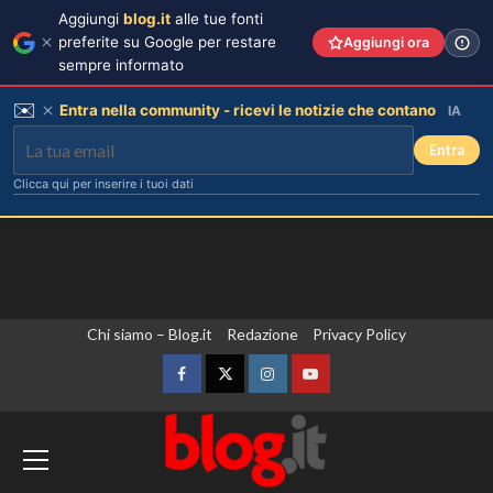
Aggiungi
blog.it
alle tue fonti
preferite su Google per restare
Aggiungi ora
sempre informato
✉️
Entra nella community - ricevi le notizie che contano
IA
Entra
Clicca qui per inserire i tuoi dati
Vai
Chi siamo – Blog.it
Redazione
Privacy Policy
al
contenuto
Facebook
Twitter
Instagram
YouTube