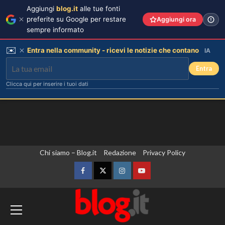
Aggiungi
blog.it
alle tue fonti
preferite su Google per restare
Aggiungi ora
sempre informato
✉️
Entra nella community - ricevi le notizie che contano
IA
Entra
Clicca qui per inserire i tuoi dati
Vai
Chi siamo – Blog.it
Redazione
Privacy Policy
al
contenuto
Facebook
Twitter
Instagram
YouTube