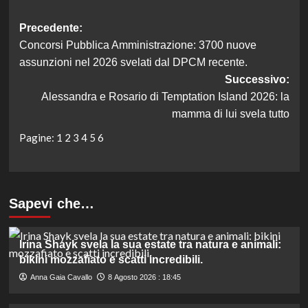
Navigazione
Precedente:
Concorsi Pubblica Amministrazione: 3700 nuove
articolo
assunzioni nel 2026 svelati dal DPCM recente.
Successivo:
Alessandra e Rosario di Temptation Island 2026: la
mamma di lui svela tutto
Pagine:
1
2
3
4
5
6
Sapevi che…
Irina Shayk svela la sua estate tra natura e animali:
bikini mozzafiato e scatti incredibili.
Anna Gaia Cavallo
8 Agosto 2026 : 18:45