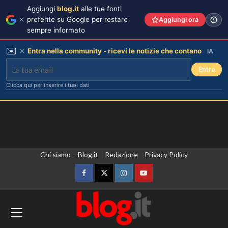
Aggiungi
blog.it
alle tue fonti
preferite su Google per restare
Aggiungi ora
sempre informato
✉️
Entra nella community - ricevi le notizie che contano
IA
Entra
Clicca qui per inserire i tuoi dati
Vai
Chi siamo – Blog.it
Redazione
Privacy Policy
al
contenuto
Facebook
Twitter
Instagram
YouTube