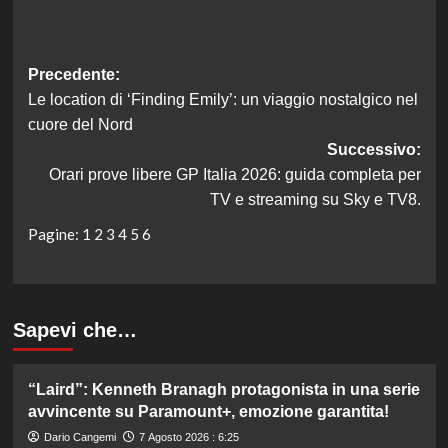
Navigazione
Precedente:
Le location di ‘Finding Emily’: un viaggio nostalgico nel
articolo
cuore del Nord
Successivo:
Orari prove libere GP Italia 2026: guida completa per
TV e streaming su Sky e TV8.
Pagine:
1
2
3
4
5
6
Sapevi che…
“Laird”: Kenneth Branagh protagonista in una serie
avvincente su Paramount+, emozione garantita!
Dario Cangemi
7 Agosto 2026 : 6:25