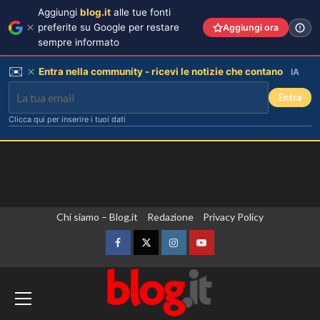
Aggiungi
blog.it
alle tue fonti
preferite su Google per restare
Aggiungi ora
sempre informato
✉️
Entra nella community - ricevi le notizie che contano
IA
Entra
Clicca qui per inserire i tuoi dati
Vai
Chi siamo – Blog.it
Redazione
Privacy Policy
al
contenuto
Facebook
Twitter
Instagram
YouTube