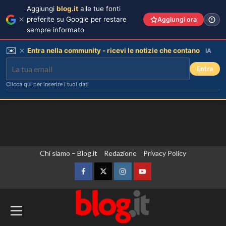
Aggiungi
blog.it
alle tue fonti
preferite su Google per restare
Aggiungi ora
sempre informato
✉️
Entra nella community - ricevi le notizie che contano
IA
Entra
Clicca qui per inserire i tuoi dati
Vai
Chi siamo – Blog.it
Redazione
Privacy Policy
al
contenuto
Facebook
Twitter
Instagram
YouTube