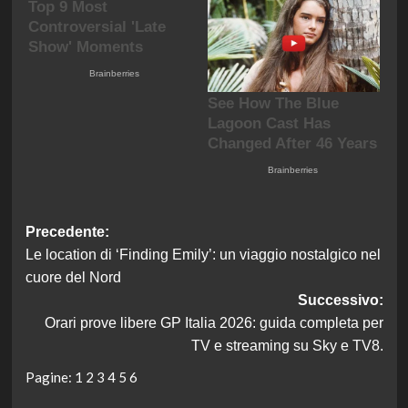
Navigazione
Precedente:
Le location di ‘Finding Emily’: un viaggio nostalgico nel
articolo
cuore del Nord
Successivo:
Orari prove libere GP Italia 2026: guida completa per
TV e streaming su Sky e TV8.
Pagine:
1
2
3
4
5
6