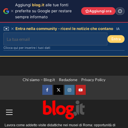
Aggiungi
blog.it
alle tue fonti
preferite su Google per restare
Aggiungi ora
sempre informato
✉️
Entra nella community - ricevi le notizie che contano
IA
Entra
Clicca qui per inserire i tuoi dati
Vai
Chi siamo – Blog.it
Redazione
Privacy Policy
al
contenuto
Facebook
Twitter
Instagram
YouTube
Menu
Lavora come addetto visite didattiche nei musei di Roma: opportunità di