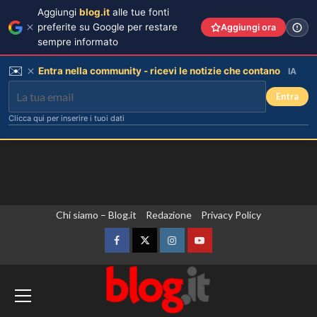
Aggiungi
blog.it
alle tue fonti
preferite su Google per restare
Aggiungi ora
sempre informato
✉️
Entra nella community - ricevi le notizie che contano
IA
Entra
Clicca qui per inserire i tuoi dati
Vai
Chi siamo – Blog.it
Redazione
Privacy Policy
al
contenuto
Facebook
Twitter
Instagram
YouTube