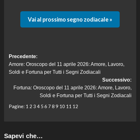
Vai al prossimo segno zodiacale »
Navigazione
Precedente:
Amore: Oroscopo del 11 aprile 2026: Amore, Lavoro,
articolo
Soldi e Fortuna per Tutti i Segni Zodiacali
Successivo:
Fortuna: Oroscopo del 11 aprile 2026: Amore, Lavoro,
Soldi e Fortuna per Tutti i Segni Zodiacali
Pagine:
1
2
3
4
5
6
7
8
9
10
11
12
Sapevi che…