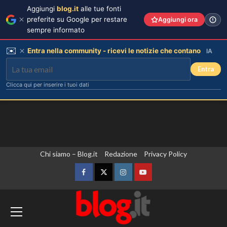
Aggiungi
blog.it
alle tue fonti
preferite su Google per restare
Aggiungi ora
sempre informato
✉️
Entra nella community - ricevi le notizie che contano
IA
Entra
Clicca qui per inserire i tuoi dati
Vai
Chi siamo – Blog.it
Redazione
Privacy Policy
al
contenuto
Facebook
Twitter
Instagram
YouTube