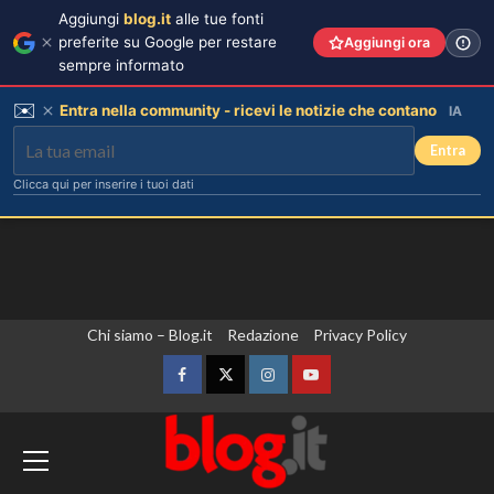
Aggiungi
blog.it
alle tue fonti
preferite su Google per restare
Aggiungi ora
sempre informato
✉️
Entra nella community - ricevi le notizie che contano
IA
Entra
Clicca qui per inserire i tuoi dati
Vai
Chi siamo – Blog.it
Redazione
Privacy Policy
al
contenuto
Facebook
Twitter
Instagram
YouTube