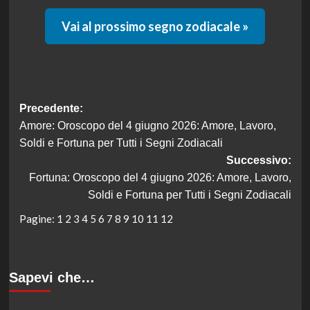
Vai al prossimo segno zodiacale »
Navigazione
Precedente:
Amore: Oroscopo del 4 giugno 2026: Amore, Lavoro,
articolo
Soldi e Fortuna per Tutti i Segni Zodiacali
Successivo:
Fortuna: Oroscopo del 4 giugno 2026: Amore, Lavoro,
Soldi e Fortuna per Tutti i Segni Zodiacali
Pagine:
1
2
3
4
5
6
7
8
9
10
11
12
Sapevi che…