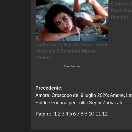
Navigazione
Precedente:
Amore: Oroscopo del 9 luglio 2026: Amore, La
articolo
Soldi e Fortuna per Tutti i Segni Zodiacali
Pagine:
1
2
3
4
5
6
7
8
9
10
11
12