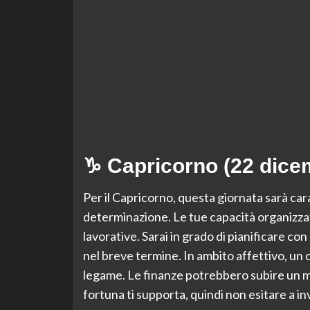
♑ Capricorno (22 dice
Per il Capricorno, questa giornata sarà car
determinazione. Le tue capacità organizzat
lavorative. Sarai in grado di pianificare con 
nel breve termine. In ambito affettivo, un 
legame. Le finanze potrebbero subire un m
fortuna ti supporta, quindi non esitare a in