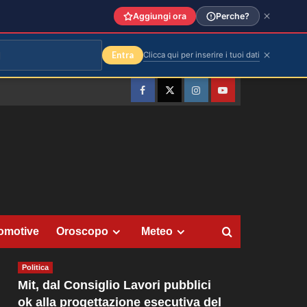
Aggiungi ora
Perche?
Entra
Clicca qui per inserire i tuoi dati
Facebook
Twitter
Instagram
YouTube
omotive
Oroscopo
Meteo
Politica
Mit, dal Consiglio Lavori pubblici
ok alla progettazione esecutiva del