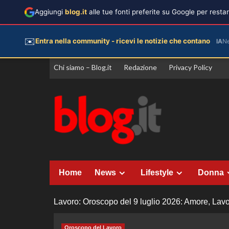
Aggiungi
blog.it
alle tue fonti preferite su Google per rest
✉️
Entra nella community - ricevi le notizie che contano
IA
N
Vai
Chi siamo – Blog.it
Redazione
Privacy Policy
al
contenuto
Home
News
Lifestyle
Donna
Lavoro: Oroscopo del 9 luglio 2026: Amore, Lavor
Oroscopo del Lavoro