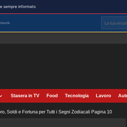
are sempre informato
etwork
Stasera in TV
Food
Tecnologia
Lavoro
Aut
o, Soldi e Fortuna per Tutti i Segni Zodiacali
Pagina 10