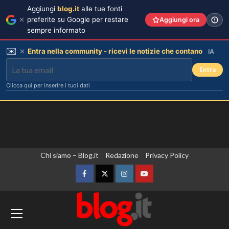
Aggiungi
blog.it
alle tue fonti
preferite su Google per restare
Aggiungi ora
sempre informato
✉️
Entra nella community - ricevi le notizie che contano
IA
Entra
Clicca qui per inserire i tuoi dati
Vai
Chi siamo – Blog.it
Redazione
Privacy Policy
al
contenuto
Facebook
Twitter
Instagram
YouTube