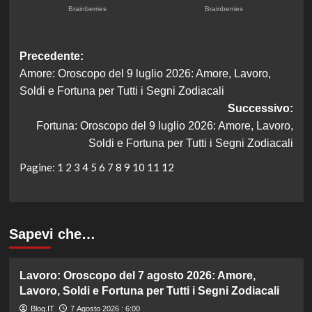
Navigazione
Precedente:
Amore: Oroscopo del 9 luglio 2026: Amore, Lavoro,
articolo
Soldi e Fortuna per Tutti i Segni Zodiacali
Successivo:
Fortuna: Oroscopo del 9 luglio 2026: Amore, Lavoro,
Soldi e Fortuna per Tutti i Segni Zodiacali
Pagine:
1
2
3
4
5
6
7
8
9
10
11
12
Sapevi che…
Lavoro: Oroscopo del 7 agosto 2026: Amore,
Lavoro, Soldi e Fortuna per Tutti i Segni Zodiacali
Blog.IT
7 Agosto 2026 : 6:00