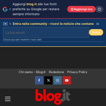
Aggiungi
blog.it
alle tue fonti
preferite su Google per restare
Aggiungi ora
sempre informato
✉️
Entra nella community - ricevi le notizie che contano
IA
Entra
Clicca qui per inserire i tuoi dati
Vai
Chi siamo – Blog.it
Redazione
Privacy Policy
al
contenuto
Facebook
Twitter
Instagram
YouTube