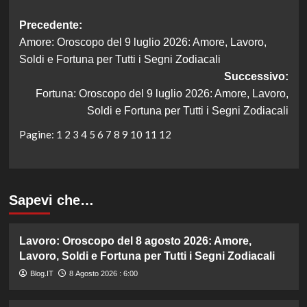
Navigazione
Precedente:
Amore: Oroscopo del 9 luglio 2026: Amore, Lavoro,
articolo
Soldi e Fortuna per Tutti i Segni Zodiacali
Successivo:
Fortuna: Oroscopo del 9 luglio 2026: Amore, Lavoro,
Soldi e Fortuna per Tutti i Segni Zodiacali
Pagine:
1
2
3
4
5
6
7
8
9
10
11
12
Sapevi che…
Lavoro: Oroscopo del 8 agosto 2026: Amore,
Lavoro, Soldi e Fortuna per Tutti i Segni Zodiacali
Blog.IT
8 Agosto 2026 : 6:00