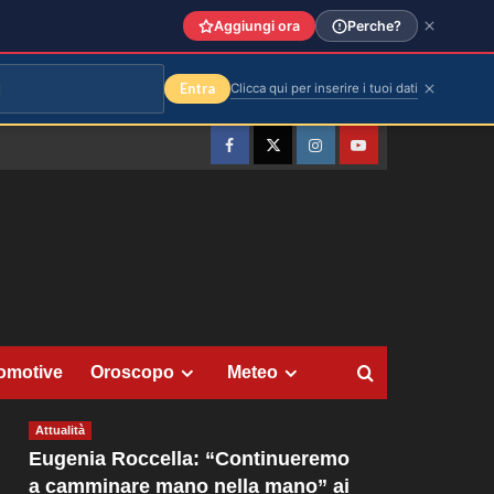
Aggiungi ora
Perche?
Entra
Clicca qui per inserire i tuoi dati
Facebook
Twitter
Instagram
YouTube
omotive
Oroscopo
Meteo
Attualità
Eugenia Roccella: “Continueremo
a camminare mano nella mano” ai