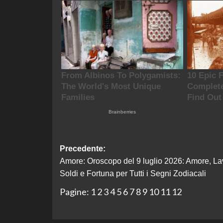
Navigazione
Precedente:
Amore: Oroscopo del 9 luglio 2026: Amore, La
articolo
Soldi e Fortuna per Tutti i Segni Zodiacali
Pagine:
1
2
3
4
5
6
7
8
9
10
11
12