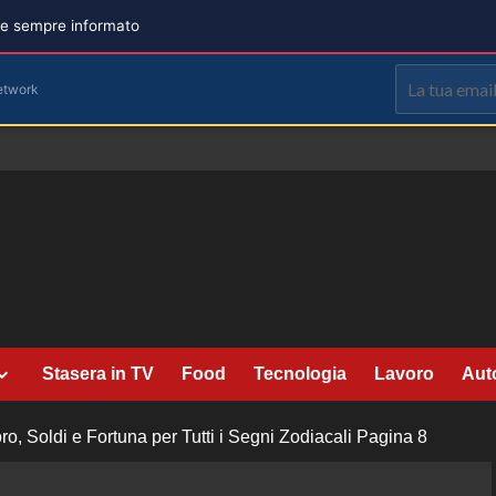
are sempre informato
etwork
Stasera in TV
Food
Tecnologia
Lavoro
Aut
o, Soldi e Fortuna per Tutti i Segni Zodiacali
Pagina 8