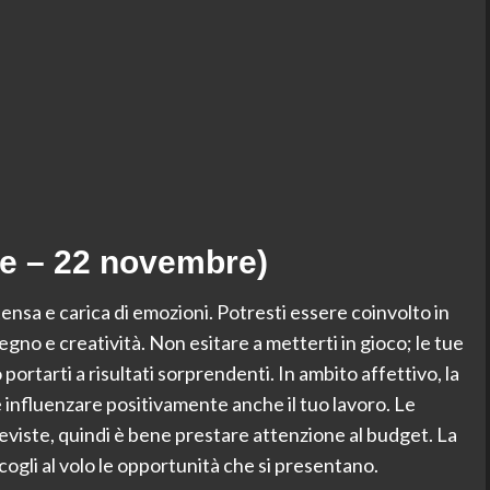
re – 22 novembre)
ensa e carica di emozioni. Potresti essere coinvolto in
gno e creatività. Non esitare a metterti in gioco; le tue
rtarti a risultati sorprendenti. In ambito affettivo, la
 influenzare positivamente anche il tuo lavoro. Le
eviste, quindi è bene prestare attenzione al budget. La
cogli al volo le opportunità che si presentano.