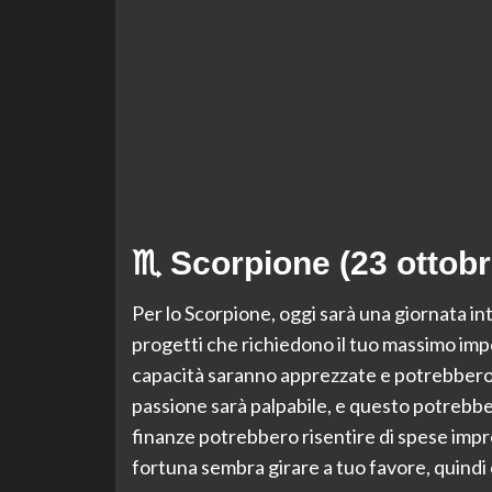
♏ Scorpione (23 ottob
Per lo Scorpione, oggi sarà una giornata int
progetti che richiedono il tuo massimo impe
capacità saranno apprezzate e potrebbero po
passione sarà palpabile, e questo potrebbe
finanze potrebbero risentire di spese impr
fortuna sembra girare a tuo favore, quindi 