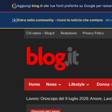
Aggiungi
blog.it
alle tue fonti preferite su Google per rest
✉️
Entra nella community - ricevi le notizie che contano
IA
N
Vai
Chi siamo – Blog.it
Redazione
Privacy Policy
al
contenuto
Home
News
Lifestyle
Donna
Lavoro: Oroscopo del 9 luglio 2026: Amore, Lavor
Oroscopo del Lavoro