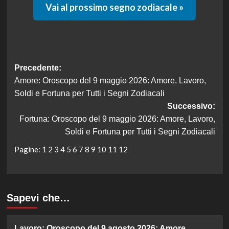
Vai al prossimo segno zodiacale »
Navigazione
Precedente:
Amore: Oroscopo del 9 maggio 2026: Amore, Lavoro,
articolo
Soldi e Fortuna per Tutti i Segni Zodiacali
Successivo:
Fortuna: Oroscopo del 9 maggio 2026: Amore, Lavoro,
Soldi e Fortuna per Tutti i Segni Zodiacali
Pagine:
1
2
3
4
5
6
7
8
9
10
11
12
Sapevi che…
Lavoro: Oroscopo del 9 agosto 2026: Amore,