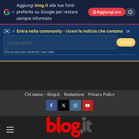
Aggiungi
blog.it
alle tue fonti
preferite su Google per restare
Aggiungi ora
sempre informato
✉️
Entra nella community - ricevi le notizie che contano
IA
Entra
Clicca qui per inserire i tuoi dati
Vai
Chi siamo – Blog.it
Redazione
Privacy Policy
al
contenuto
Facebook
Twitter
Instagram
YouTube