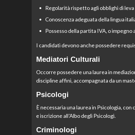
Regolarità rispetto agli obblighi di lev
Conoscenza adeguata della lingua italian
Possesso della partita IVA, o impegno a
I candidati devono anche possedere requisit
Mediatori Culturali
Occorre possedere una laurea in mediazione 
discipline affini, accompagnata da un maste
Psicologi
È necessaria una laurea in Psicologia, con 
e iscrizione all’Albo degli Psicologi.
Criminologi