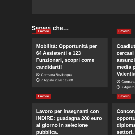
Sapevi che…
Lavoro
Lavoro
Mobilità: Opportunità per
Coadiut
64 Assistenti e 123
cercasi
Funzionari, scopri come
assunzi
candidarti!
media 
Valentia
Germana Bevilacqua
7 Agosto 2026 : 19:00
Germana
7 Agosto
Lavoro
Lavoro
Lavoro per insegnanti con
Concors
INDIRE: guadagna 200 euro
opportu
al giorno in selezione
diplomat
pubblica.
settori.