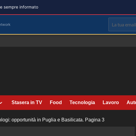
are sempre informato
etwork
Stasera in TV
Food
Tecnologia
Lavoro
Aut
logi: opportunità in Puglia e Basilicata.
Pagina 3