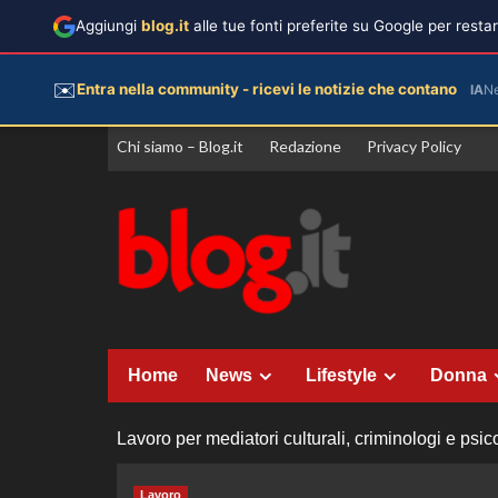
Aggiungi
blog.it
alle tue fonti preferite su Google per rest
✉️
Entra nella community - ricevi le notizie che contano
IA
N
Vai
Chi siamo – Blog.it
Redazione
Privacy Policy
al
contenuto
Home
News
Lifestyle
Donna
Lavoro per mediatori culturali, criminologi e psico
Lavoro