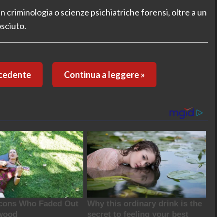
in criminologia o scienze psichiatriche forensi, oltre a un
osciuto.
ecedente
Continua a leggere »