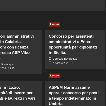
Lavoro
ori amministrativi
Concorso per assistenti
 in Calabria:
amministrativi a Enna:
oni con licenza
opportunità per diplomati
presso ASP Vibo
in Sicilia.
.
Germana Bevilacqua
7 Agosto 2026 : 7:10
 Bevilacqua
 2026 : 13:15
Lavoro
i in Lazio:
ASPEM Narni assume
nità di lavoro per
operai: concorso per posti
i e laureati in vari
a tempo indeterminato in
Umbria.