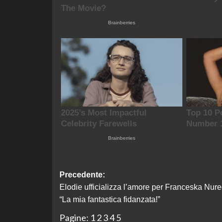
Navigazione
Precedente:
Elodie ufficializza l’amore per Franceska Nure
articolo
“La mia fantastica fidanzata!”
Pagine:
1
2
3
4
5