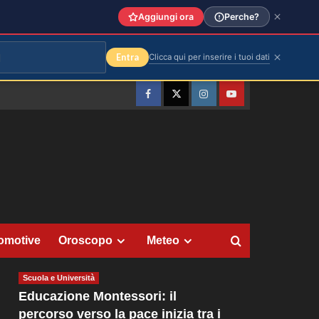
Aggiungi ora
Perche?
Entra
Clicca qui per inserire i tuoi dati
Facebook
Twitter
Instagram
YouTube
omotive
Oroscopo
Meteo
Scuola e Università
Educazione Montessori: il
percorso verso la pace inizia tra i