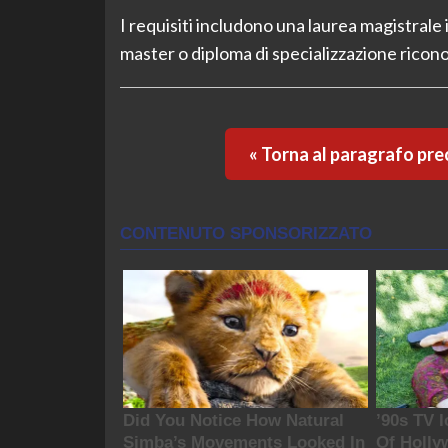
I requisiti includono una laurea magistrale 
master o diploma di specializzazione ricon
« Torna al paragrafo pr