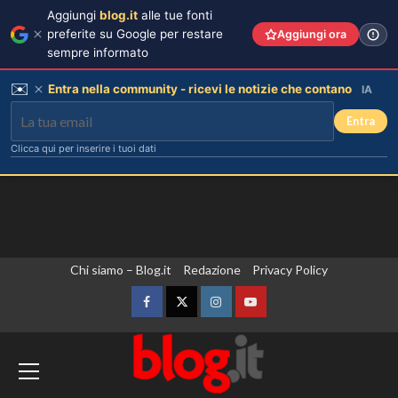
Aggiungi
blog.it
alle tue fonti
preferite su Google per restare
Aggiungi ora
sempre informato
✉️
Entra nella community - ricevi le notizie che contano
IA
Entra
Clicca qui per inserire i tuoi dati
Vai
Chi siamo – Blog.it
Redazione
Privacy Policy
al
contenuto
Facebook
Twitter
Instagram
YouTube