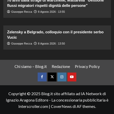
70 anni dalla strage di Marcinelle, Mattarella “Gestione
flussi migratori rispetti dignità delle persone”
Giuseppe Recca
8 Agosto 2026 : 13:55
Zelensky a Belgrado, colloquio con il presidente serbo
Vucic
Giuseppe Recca
8 Agosto 2026 : 13:50
Chi siamo – Blog.it
Redazione
Privacy Policy
Facebook
Twitter
Instagram
YouTube
Copyright © 2025 Blog.it sito affiliato ad IA Network di
Ignazio Aragona Editore - La concessionaria pubblicitaria è
Interscroller.com
|
CoverNews
di AF themes.