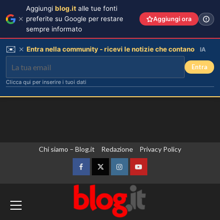
Aggiungi
blog.it
alle tue fonti
preferite su Google per restare
Aggiungi ora
sempre informato
✉️
Entra nella community - ricevi le notizie che contano
IA
Entra
Clicca qui per inserire i tuoi dati
Vai
Chi siamo – Blog.it
Redazione
Privacy Policy
al
contenuto
Facebook
Twitter
Instagram
YouTube