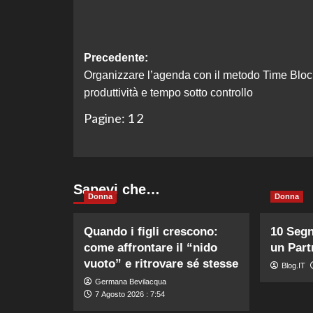
Navigazione
Precedente:
Organizzare l’agenda con il metodo Time Bloc
articolo
produttività e tempo sotto controllo
Pagine:
1
2
Sapevi che…
Donna
Donna
Quando i figli crescono:
10 Segn
come affrontare il “nido
un Part
vuoto” e ritrovare sé stesse
Blog.IT
Germana Bevilacqua
7 Agosto 2026 : 7:54