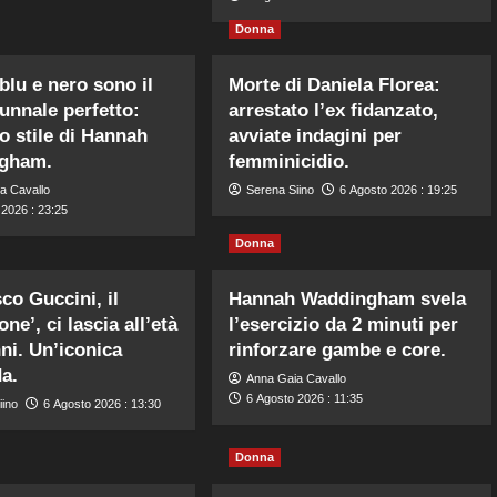
Donna
blu e nero sono il
Morte di Daniela Florea:
unnale perfetto:
arrestato l’ex fidanzato,
lo stile di Hannah
avviate indagini per
gham.
femminicidio.
a Cavallo
Serena Siino
6 Agosto 2026 : 19:25
 2026 : 23:25
Donna
co Guccini, il
Hannah Waddingham svela
ne’, ci lascia all’età
l’esercizio da 2 minuti per
nni. Un’iconica
rinforzare gambe e core.
a.
Anna Gaia Cavallo
6 Agosto 2026 : 11:35
iino
6 Agosto 2026 : 13:30
Donna