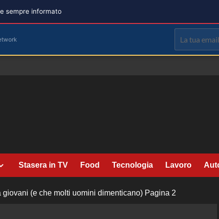
are sempre informato
etwork
Stasera in TV
Food
Tecnologia
Lavoro
Aut
 giovani (e che molti uomini dimenticano)
Pagina 2