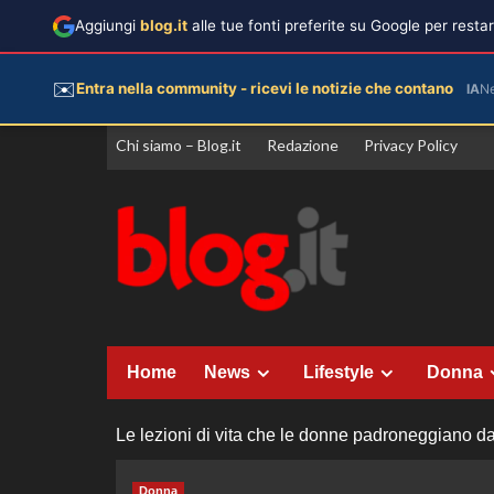
Aggiungi
blog.it
alle tue fonti preferite su Google per rest
✉️
Entra nella community - ricevi le notizie che contano
IA
N
Vai
Chi siamo – Blog.it
Redazione
Privacy Policy
al
contenuto
Home
News
Lifestyle
Donna
Le lezioni di vita che le donne padroneggiano da
Donna