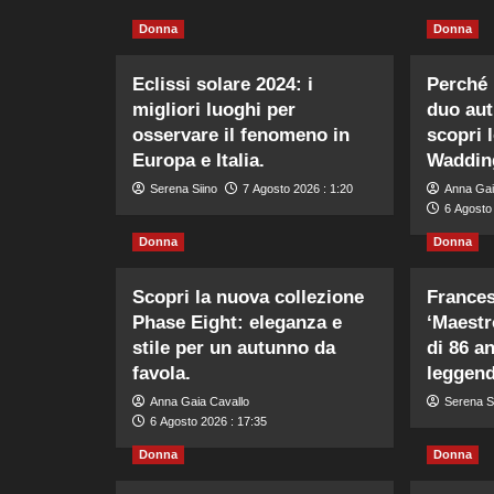
Donna
Donna
Eclissi solare 2024: i
Perché 
migliori luoghi per
duo aut
osservare il fenomeno in
scopri 
Europa e Italia.
Waddin
Serena Siino
7 Agosto 2026 : 1:20
Anna Gai
6 Agosto
Donna
Donna
Scopri la nuova collezione
Frances
Phase Eight: eleganza e
‘Maestro
stile per un autunno da
di 86 a
favola.
leggend
Anna Gaia Cavallo
Serena S
6 Agosto 2026 : 17:35
Donna
Donna