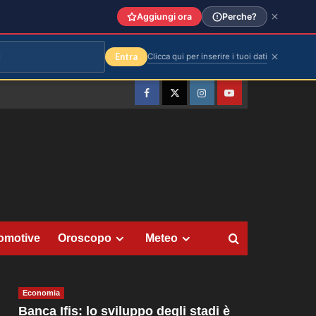
Aggiungi ora
Perche?
Entra
Clicca qui per inserire i tuoi dati
Facebook
Twitter
Instagram
YouTube
omotive
Oroscopo
Meteo
Economia
Banca Ifis: lo sviluppo degli stadi è