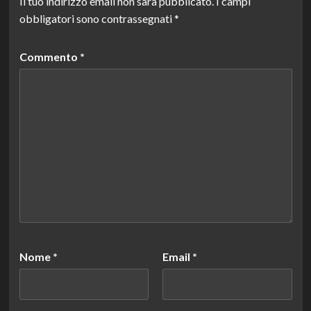
Il tuo indirizzo email non sarà pubblicato.
I campi
obbligatori sono contrassegnati
*
Commento
*
Nome
*
Email
*