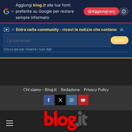
Aggiungi
blog.it
alle tue fonti
preferite su Google per restare
Aggiungi ora
sempre informato
✉️
Entra nella community - ricevi le notizie che contano
IA
Entra
Clicca qui per inserire i tuoi dati
Vai
Chi siamo – Blog.it
Redazione
Privacy Policy
al
contenuto
Facebook
Twitter
Instagram
YouTube