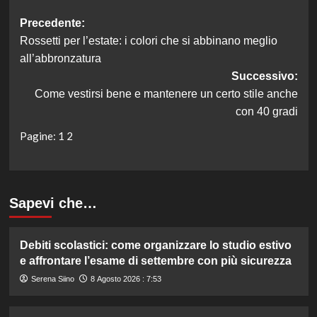
Navigazione
Precedente:
Rossetti per l’estate: i colori che si abbinano meglio
articolo
all’abbronzatura
Successivo:
Come vestirsi bene e mantenere un certo stile anche
con 40 gradi
Pagine:
1
2
Sapevi che…
Debiti scolastici: come organizzare lo studio estivo
e affrontare l’esame di settembre con più sicurezza
Serena Siino
8 Agosto 2026 : 7:53