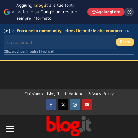
Aggiungi
blog.it
alle tue fonti
preferite su Google per restare
Aggiungi ora
sempre informato
✉️
Entra nella community - ricevi le notizie che contano
IA
Entra
Clicca qui per inserire i tuoi dati
Vai
Chi siamo – Blog.it
Redazione
Privacy Policy
al
contenuto
Facebook
Twitter
Instagram
YouTube