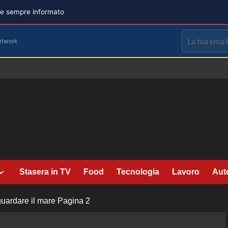
are sempre informato
etwork
Stasera in TV
Food
Tecnologia
Lavoro
Aut
guardare il mare
Pagina 2