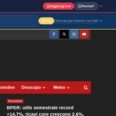
Aggiungi ora
Perche?
Entra
Clicca qui per inserire i tuoi dati
Facebook
Twitter
Instagram
YouTube
omotive
Oroscopo
Meteo
Economia
BPER: utile semestrale record
+14,7%, ricavi core crescono 2,6%,