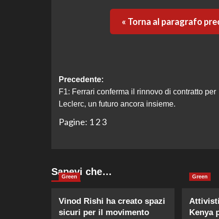
« Torna al paragrafo pr
Navigazione
Precedente:
F1: Ferrari conferma il rinnovo di contratto per
articolo
Leclerc, un futuro ancora insieme.
Pagine:
1
2
3
Sapevi che…
Green
Green
Vinod Rishi ha creato spazi
Attivist
sicuri per il movimento
Kenya p