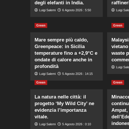
degli elefanti in India.
raffiner
Luigi Salemi
6 Agosto 2026 : 5:50
Luigi Sal
Green
Green
Mare sempre più caldo,
Malaysi
Greenpeace: in Sicilia
vietano
temperature fino a +2,9°C e
waste p
ondate di calore anche in
commerc
profondità
Luigi Sal
Luigi Salemi
5 Agosto 2026 : 14:15
Green
Green
La natura nelle città: il
Minacce
progetto ‘My Wild City’ ne
continu
evidenzia l’importanza
Ampat, 
vitale.
dell’Ed
indones
Luigi Salemi
5 Agosto 2026 : 0:10