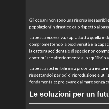
Gli oceani non sono una risorsa inesauribil
popolazioni in drastico calo rispetto al pas
La pesca eccessiva, soprattutto quella indu
compromettendo la biodiversità e la capaci
la cattura accidentale di specie non commer
contribuisce ulteriormente allo squilibrio 
La pesca sostenibile mira proprio a evitare
rispettando i periodi di riproduzione e utili
fondamentale: prelevare dal mare senza co
Le soluzioni per un fut