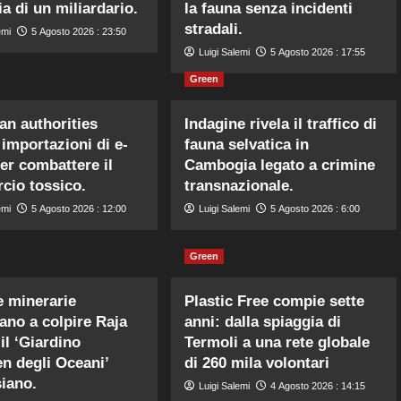
ia di un miliardario.
la fauna senza incidenti
stradali.
emi
5 Agosto 2026 : 23:50
Luigi Salemi
5 Agosto 2026 : 17:55
Green
an authorities
Indagine rivela il traffico di
 importazioni di e-
fauna selvatica in
er combattere il
Cambogia legato a crimine
io tossico.
transnazionale.
emi
5 Agosto 2026 : 12:00
Luigi Salemi
5 Agosto 2026 : 6:00
Green
 minerarie
Plastic Free compie sette
ano a colpire Raja
anni: dalla spiaggia di
il ‘Giardino
Termoli a una rete globale
en degli Oceani’
di 260 mila volontari
iano.
Luigi Salemi
4 Agosto 2026 : 14:15