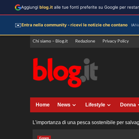
Aggiungi
blog.it
alle tue fonti preferite su Google per rest
✉️
Entra nella community - ricevi le notizie che contano
IA
N
Vai
Chi siamo – Blog.it
Redazione
Privacy Policy
al
contenuto
Home
News
Lifestyle
Donna
L’importanza di una pesca sostenibile per salva
Green