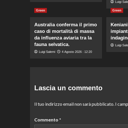
Luigi Sal
Green
Green
Australia conferma il primo
Keniani
caso di mortalità di massa
impiant
da influenza aviaria tra la
indagin
fauna selvatica.
Luigi Sal
Luigi Salemi
4 Agosto 2026 : 12:20
Lascia un commento
Il tuo indirizzo email non sarà pubblicato.
I camp
Commento
*