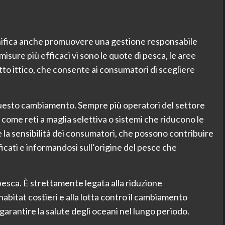
gnifica anche promuovere una gestione responsabile
 misure più efficaci vi sono le quote di pesca, le aree
tto ittico, che consente ai consumatori di scegliere
 questo cambiamento. Sempre più operatori del settore
ome reti a maglia selettiva o sistemi che riducono le
 la sensibilità dei consumatori, che possono contribuire
cati e informandosi sull’origine del pesce che
 pesca. È strettamente legata alla riduzione
habitat costieri e alla lotta contro il cambiamento
garantire la salute degli oceani nel lungo periodo.