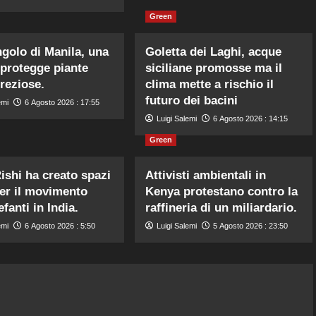
Green
ngolo di Manila, una
Goletta dei Laghi, acque
 protegge piante
siciliane promosse ma il
preziose.
clima mette a rischio il
futuro dei bacini
emi
6 Agosto 2026 : 17:55
Luigi Salemi
6 Agosto 2026 : 14:15
Green
ishi ha creato spazi
Attivisti ambientali in
per il movimento
Kenya protestano contro la
efanti in India.
raffineria di un miliardario.
emi
6 Agosto 2026 : 5:50
Luigi Salemi
5 Agosto 2026 : 23:50