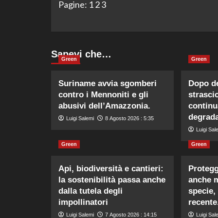
Pagine:
1
2
3
Sapevi che…
Green
Green
Suriname avvia sgomberi
Dopo de
contro i Mennoniti e gli
strasci
abusivi dell’Amazzonia.
continu
degrada
Luigi Salemi
8 Agosto 2026 : 5:35
Luigi Sal
Green
Green
Api, biodiversità e cantieri:
Protegg
la sostenibilità passa anche
anche m
dalla tutela degli
specie,
impollinatori
recente
Luigi Salemi
7 Agosto 2026 : 14:15
Luigi Sal