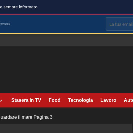
are sempre informato
etwork
Stasera in TV
Food
Tecnologia
Lavoro
Aut
guardare il mare
Pagina 3