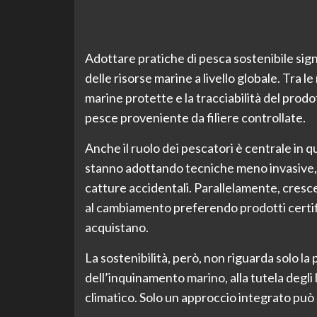
Adottare pratiche di pesca sostenibile si
delle risorse marine a livello globale. Tra le
marine protette e la tracciabilità del prodo
pesce proveniente da filiere controllate.
Anche il ruolo dei pescatori è centrale in
stanno adottando tecniche meno invasive, c
catture accidentali. Parallelamente, cresce
al cambiamento preferendo prodotti certifi
acquistano.
La sostenibilità, però, non riguarda solo la
dell’inquinamento marino, alla tutela degli 
climatico. Solo un approccio integrato può 