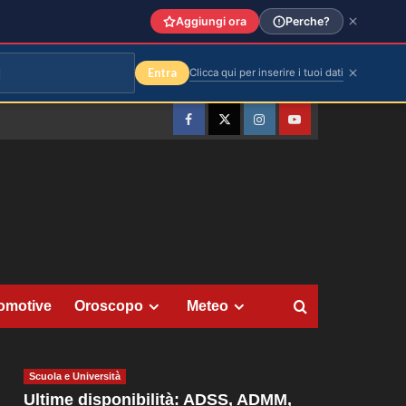
Aggiungi ora
Perche?
Entra
Clicca qui per inserire i tuoi dati
Facebook
Twitter
Instagram
YouTube
omotive
Oroscopo
Meteo
Scuola e Università
Ultime disponibilità: ADSS, ADMM,