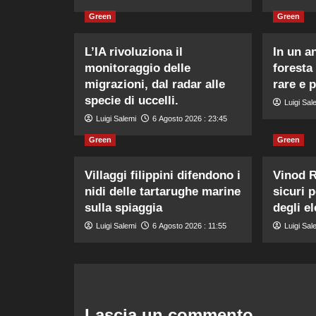
Green
Green
L’IA rivoluziona il
In un a
monitoraggio delle
foresta
migrazioni, dal radar alle
rare e 
specie di uccelli.
Luigi Sal
Luigi Salemi
6 Agosto 2026 : 23:45
Green
Green
Villaggi filippini difendono i
Vinod R
nidi delle tartarughe marine
sicuri 
sulla spiaggia
degli el
Luigi Salemi
6 Agosto 2026 : 11:55
Luigi Sal
Lascia un commento