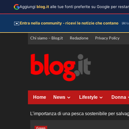
Aggiungi
blog.it
alle tue fonti preferite su Google per rest
✉️
Entra nella community - ricevi le notizie che contano
IA
N
Vai
Chi siamo – Blog.it
Redazione
Privacy Policy
al
contenuto
Home
News
Lifestyle
Donna
L’importanza di una pesca sostenibile per salva
Green