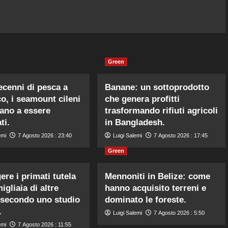
Green
cenni di pesca a
Banane: un sottoprodotto
co, i seamount cileni
che genera profitti
ano a essere
trasformando rifiuti agricoli
ti.
in Bangladesh.
emi
7 Agosto 2026 : 23:40
Luigi Salemi
7 Agosto 2026 : 17:45
Green
ere i primati tutela
Mennoniti in Belize: come
igliaia di altre
hanno acquisito terreni e
 secondo uno studio
dominato le foreste.
.
Luigi Salemi
7 Agosto 2026 : 5:50
emi
7 Agosto 2026 : 11:55