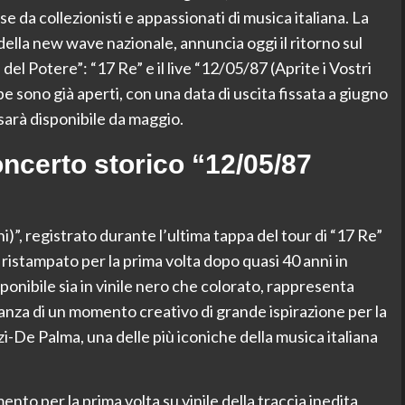
se da collezionisti e appassionati di musica italiana. La
 della new wave nazionale, annuncia oggi il ritorno sul
del Potere”: “17 Re” e il live “12/05/87 (Aprite i Vostri
e sono già aperti, con una data di uscita fissata a giugno
 sarà disponibile da maggio.
 concerto storico “12/05/87
i)”, registrato durante l’ultima tappa del tour di “17 Re”
 ristampato per la prima volta dopo quasi 40 anni in
ponibile sia in vinile nero che colorato, rappresenta
nianza di un momento creativo di grande ispirazione per la
De Palma, una delle più iconiche della musica italiana
mento per la prima volta su vinile della traccia inedita