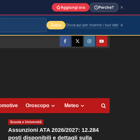
Aggiungi ora
Perche?
Entra
Clicca qui per inserire i tuoi dati
Facebook
Twitter
Instagram
YouTube
omotive
Oroscopo
Meteo
Scuola e Università
Assunzioni ATA 2026/2027: 12.284
posti disponibili e dettagli sulla