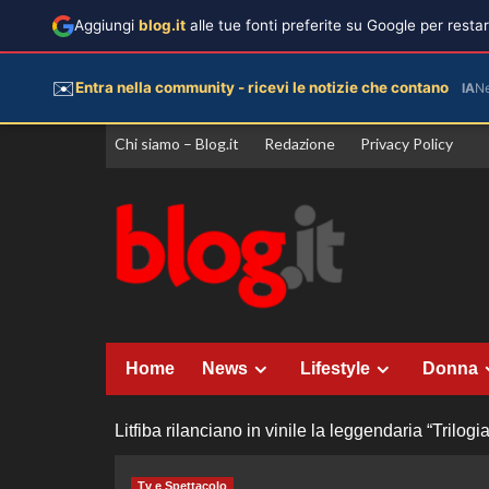
Aggiungi
blog.it
alle tue fonti preferite su Google per rest
✉️
Entra nella community - ricevi le notizie che contano
IA
N
Vai
Chi siamo – Blog.it
Redazione
Privacy Policy
al
contenuto
Home
News
Lifestyle
Donna
Litfiba rilanciano in vinile la leggendaria “Trilog
Tv e Spettacolo