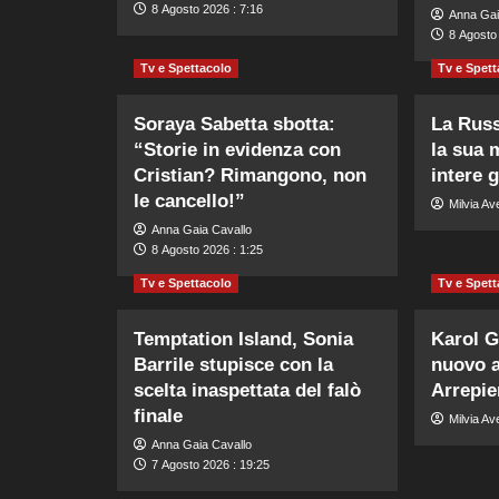
8 Agosto 2026 : 7:16
Anna Gai
8 Agosto 
Tv e Spettacolo
Tv e Spett
Soraya Sabetta sbotta:
La Russ
“Storie in evidenza con
la sua 
Cristian? Rimangono, non
intere 
le cancello!”
Milvia Av
Anna Gaia Cavallo
8 Agosto 2026 : 1:25
Tv e Spettacolo
Tv e Spett
Temptation Island, Sonia
Karol G
Barrile stupisce con la
nuovo 
scelta inaspettata del falò
Arrepie
finale
Milvia Av
Anna Gaia Cavallo
7 Agosto 2026 : 19:25