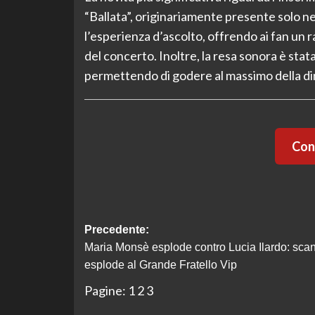
“Ballata”, originariamente presente solo n
l’esperienza d’ascolto, offrendo ai fan un 
del concerto. Inoltre, la resa sonora è stata
permettendo di godere al massimo della dina
Cont
Navigazione
Precedente:
Maria Monsè esplode contro Lucia Ilardo: sca
articolo
esplode al Grande Fratello Vip
Pagine:
1
2
3