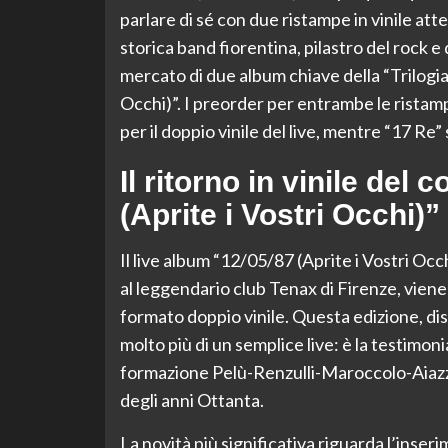
parlare di sé con due ristampe in vinile atte
storica band fiorentina, pilastro del rock e
mercato di due album chiave della “Trilogia 
Occhi)”. I preorder per entrambe le ristamp
per il doppio vinile del live, mentre “17 Re”
Il ritorno in vinile del
(Aprite i Vostri Occhi)”
Il live album “12/05/87 (Aprite i Vostri Occh
al leggendario club Tenax di Firenze, viene
formato doppio vinile. Questa edizione, dis
molto più di un semplice live: è la testimo
formazione Pelù-Renzulli-Maroccolo-Aiazzi-
degli anni Ottanta.
La novità più significativa riguarda l’inseri