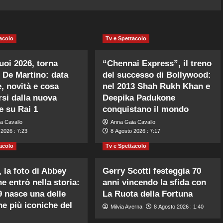
acolo
Tv e Spettacolo
Tuoi 2026, torna
“Chennai Express”, il treno
 De Martino: data
del successo di Bollywood:
e, novità e cosa
nel 2013 Shah Rukh Khan e
rsi dalla nuova
Deepika Padukone
e su Rai 1
conquistano il mondo
a Cavallo
Anna Gaia Cavallo
2026 : 7:23
8 Agosto 2026 : 7:17
acolo
Tv e Spettacolo
, la foto di Abbey
Gerry Scotti festeggia 70
e entrò nella storia:
anni vincendo la sfida con
9 nasce una delle
La Ruota della Fortuna
ne più iconiche del
Milvia Averna
8 Agosto 2026 : 1:40