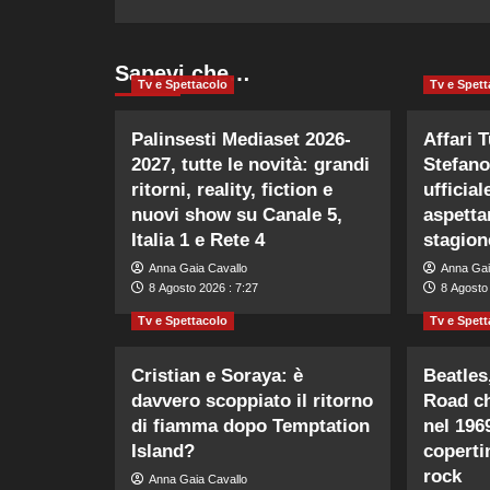
Sapevi che…
Tv e Spettacolo
Tv e Spett
Palinsesti Mediaset 2026-
Affari 
2027, tutte le novità: grandi
Stefano
ritorni, reality, fiction e
ufficial
nuovi show su Canale 5,
aspetta
Italia 1 e Rete 4
stagion
Anna Gaia Cavallo
Anna Gai
8 Agosto 2026 : 7:27
8 Agosto 
Tv e Spettacolo
Tv e Spett
Cristian e Soraya: è
Beatles
davvero scoppiato il ritorno
Road ch
di fiamma dopo Temptation
nel 196
Island?
coperti
rock
Anna Gaia Cavallo