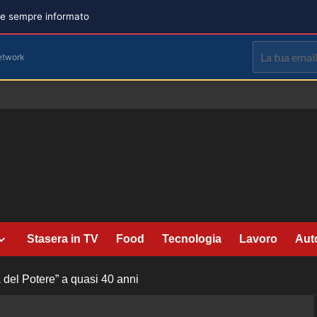
are sempre informato
etwork
Stasera in TV
Food
Tecnologia
Lavoro
Aut
ia del Potere” a quasi 40 anni