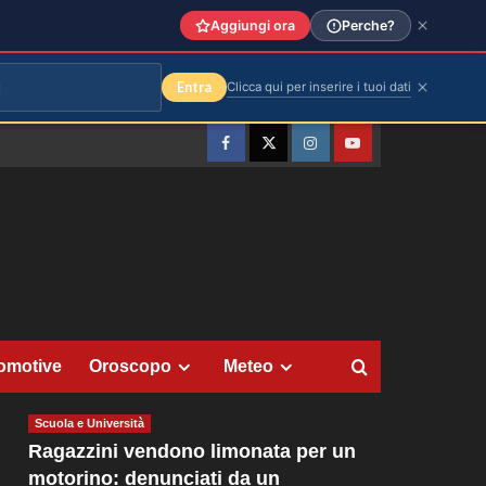
Aggiungi ora
Perche?
Entra
Clicca qui per inserire i tuoi dati
Facebook
Twitter
Instagram
YouTube
omotive
Oroscopo
Meteo
Scuola e Università
Ragazzini vendono limonata per un
motorino: denunciati da un