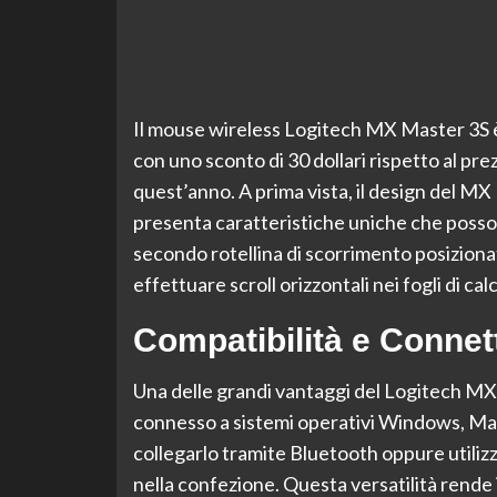
Il mouse wireless Logitech MX Master 3S è 
con uno sconto di 30 dollari rispetto al pre
quest’anno. A prima vista, il design del M
presenta caratteristiche uniche che posson
secondo rotellina di scorrimento posizionata
effettuare scroll orizzontali nei fogli di cal
Compatibilità e Connett
Una delle grandi vantaggi del Logitech MX 
connesso a sistemi operativi Windows, Mac
collegarlo tramite Bluetooth oppure utili
nella confezione. Questa versatilità rende i