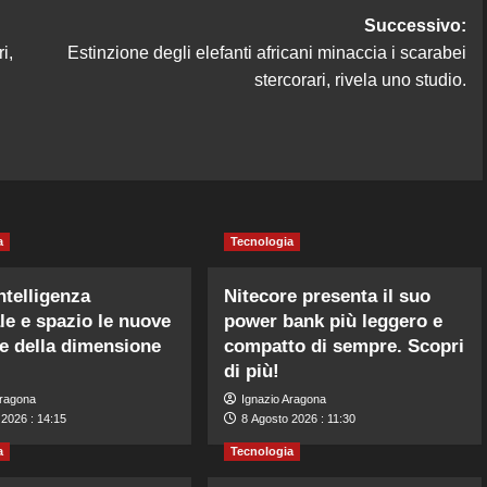
Successivo:
i,
Estinzione degli elefanti africani minaccia i scarabei
stercorari, rivela uno studio.
a
Tecnologia
ntelligenza
Nitecore presenta il suo
ale e spazio le nuove
power bank più leggero e
re della dimensione
compatto di sempre. Scopri
”
di più!
Aragona
Ignazio Aragona
 2026 : 14:15
8 Agosto 2026 : 11:30
a
Tecnologia