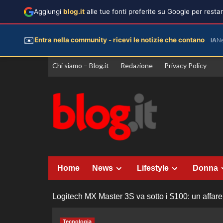
Aggiungi
blog.it
alle tue fonti preferite su Google per rest
✉️
Entra nella community - ricevi le notizie che contano
IA
N
Vai
Chi siamo – Blog.it
Redazione
Privacy Policy
al
contenuto
Home
News
Lifestyle
Donna
Logitech MX Master 3S va sotto i $100: un affare 
Tecnologia