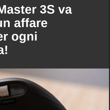
Master 3S va
un affare
er ogni
a!