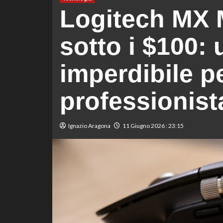
Logitech MX 
sotto i $100: 
imperdibile p
professionist
Ignazio Aragona
11 Giugno 2026 : 23:15