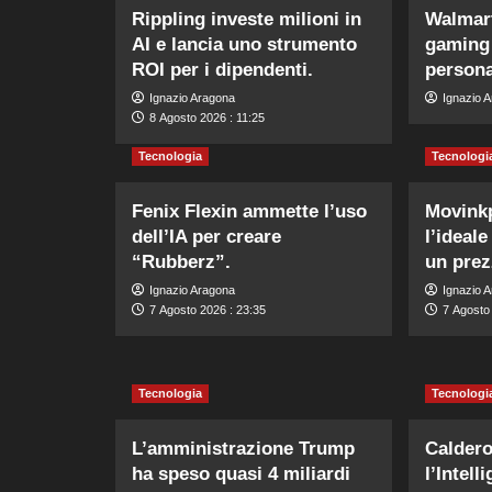
Rippling investe milioni in
Walmart
AI e lancia uno strumento
gaming 
ROI per i dipendenti.
persona
Ignazio Aragona
Ignazio 
8 Agosto 2026 : 11:25
Tecnologia
Tecnologi
Fenix Flexin ammette l’uso
Movink
dell’IA per creare
l’ideale
“Rubberz”.
un prez
Ignazio Aragona
Ignazio 
7 Agosto 2026 : 23:35
7 Agosto
Tecnologia
Tecnologi
L’amministrazione Trump
Calder
ha speso quasi 4 miliardi
l’Intell