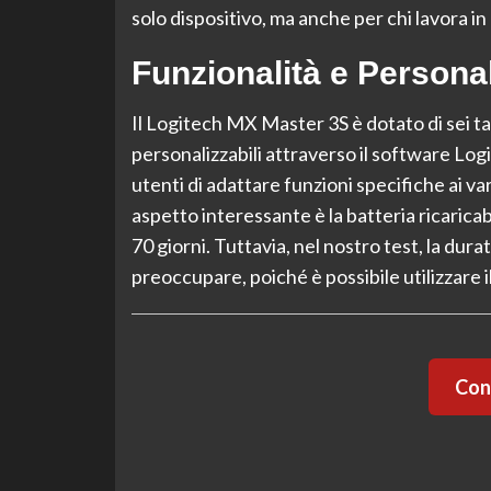
solo dispositivo, ma anche per chi lavora i
Funzionalità e Persona
Il Logitech MX Master 3S è dotato di sei tas
personalizzabili attraverso il software Log
utenti di adattare funzioni specifiche ai var
aspetto interessante è la batteria ricarica
70 giorni. Tuttavia, nel nostro test, la du
preoccupare, poiché è possibile utilizzare i
Cont