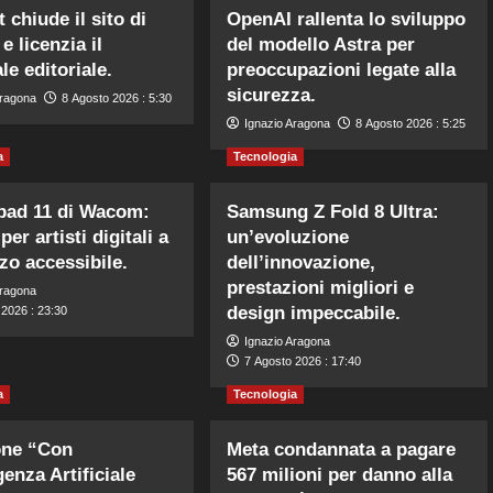
 chiude il sito di
OpenAI rallenta lo sviluppo
e licenzia il
del modello Astra per
le editoriale.
preoccupazioni legate alla
sicurezza.
Aragona
8 Agosto 2026 : 5:30
Ignazio Aragona
8 Agosto 2026 : 5:25
a
Tecnologia
pad 11 di Wacom:
Samsung Z Fold 8 Ultra:
 per artisti digitali a
un’evoluzione
zo accessibile.
dell’innovazione,
prestazioni migliori e
Aragona
design impeccabile.
 2026 : 23:30
Ignazio Aragona
7 Agosto 2026 : 17:40
a
Tecnologia
one “Con
Meta condannata a pagare
igenza Artificiale
567 milioni per danno alla