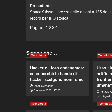
Navigazione
Precedente:
SpaceX fissa il prezzo delle azioni a 135 dollar
articolo
record per IPO storica.
Pagine:
1
2
3
4
Sapevi che…
Tecnologia
Tecnologi
Hacker e i loro codenames:
Urso “I
ecco perché le bande di
artifici
hacker scelgono nomi unici
frontie
umana
Ignazio Aragona
8 Agosto 2026 : 17:25
Ignazio 
8 Agosto
Tecnologia
Tecnologi