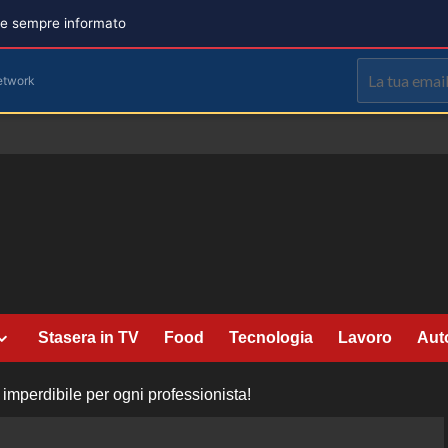
are sempre informato
etwork
Stasera in TV
Food
Tecnologia
Lavoro
Aut
imperdibile per ogni professionista!