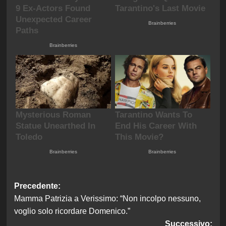
Navigazione
Precedente:
Mamma Patrizia a Verissimo: “Non incolpo nessuno,
articolo
voglio solo ricordare Domenico.”
Successivo: