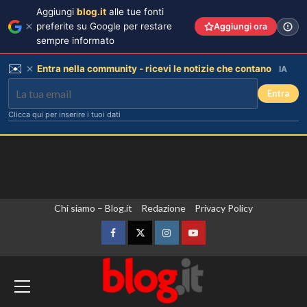
Aggiungi
blog.it
alle tue fonti
preferite su Google per restare
Aggiungi ora
sempre informato
✉️
Entra nella community - ricevi le notizie che contano
IA
Entra
Clicca qui per inserire i tuoi dati
Vai
Chi siamo – Blog.it
Redazione
Privacy Policy
al
contenuto
Facebook
Twitter
Instagram
YouTube