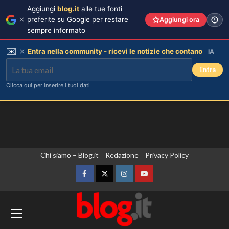
Aggiungi
blog.it
alle tue fonti
preferite su Google per restare
Aggiungi ora
sempre informato
✉️
Entra nella community - ricevi le notizie che contano
IA
Entra
Clicca qui per inserire i tuoi dati
Vai
Chi siamo – Blog.it
Redazione
Privacy Policy
al
contenuto
Facebook
Twitter
Instagram
YouTube