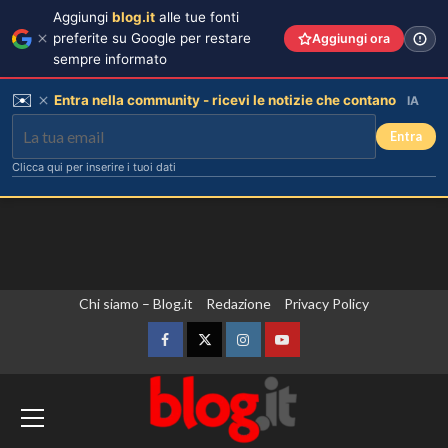
Aggiungi
blog.it
alle tue fonti
preferite su Google per restare
Aggiungi ora
sempre informato
✉️
Entra nella community - ricevi le notizie che contano
IA
Entra
Clicca qui per inserire i tuoi dati
Vai
Chi siamo – Blog.it
Redazione
Privacy Policy
al
contenuto
Facebook
Twitter
Instagram
YouTube