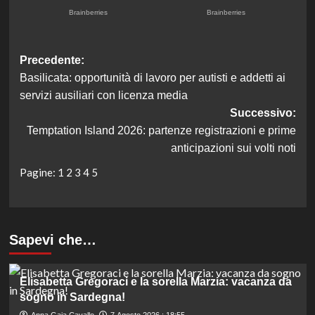
Navigazione
Precedente:
Basilicata: opportunità di lavoro per autisti e addetti ai
articolo
servizi ausiliari con licenza media
Successivo:
Temptation Island 2026: partenze registrazioni e prime
anticipazioni sui volti noti
Pagine:
1
2
3
4
5
Sapevi che…
Elisabetta Gregoraci e la sorella Marzia: vacanza da
sogno in Sardegna!
Anna Gaia Cavallo
7 Agosto 2026 : 18:55